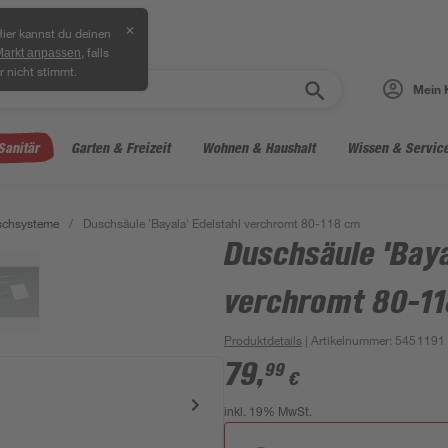
✕
ier kannst du deinen
, falls
Markt anpassen
r nicht stimmt.
Mein 
Sanitär
Garten & Freizeit
Wohnen & Haushalt
Wissen & Servic
schsysteme
/
Duschsäule 'Bayala' Edelstahl verchromt 80-118 cm
Duschsäule 'Baya
verchromt 80-1
Produktdetails
| Artikelnummer
:
5451191
79
,
99
€
inkl. 19% MwSt.