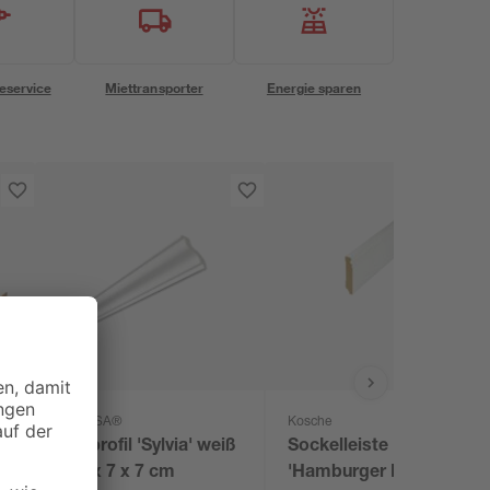
eservice
Miettransporter
Energie sparen
DECOSA®
Kosche
ß
Zierprofil 'Sylvia' weiß
Sockelleiste
200 x 7 x 7 cm
'Hamburger Profil' 12