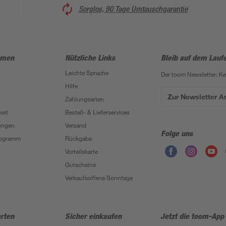
Sorglos, 90 Tage Umtauschgarantie
hmen
Nützliche Links
Bleib auf dem Lauf
Leichte Sprache
Der toom Newsletter: K
Hilfe
Zur Newsletter 
Zahlungsarten
eit
Bestell- & Lieferservices
ungen
Versand
Folge uns
Programm
Rückgabe
Vorteilskarte
Gutscheine
Verkaufsoffene Sonntage
rten
Sicher einkaufen
Jetzt die toom-App