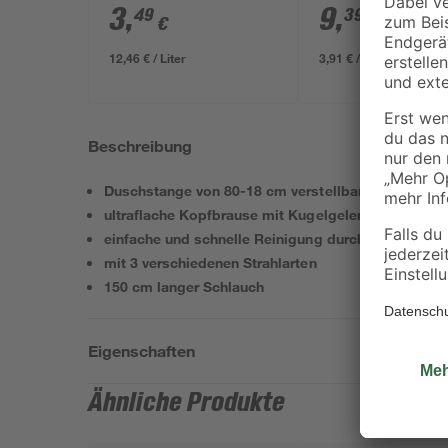
2400 mm
3
,
9
,
49
39
€
€
12,46 € / Liter
3,91 € / Meter
Beschreibung
Duschstange von 80-18 cm verstellbar
ultraflache Kopfbrause mit Kugelgelenk
einfache und schnelle Reinigung durch Antikalkno
mit 3 verschiedenen Strahlarten
150 cm langer Schlauch
Eigenschaften
Ähnliche Produkte