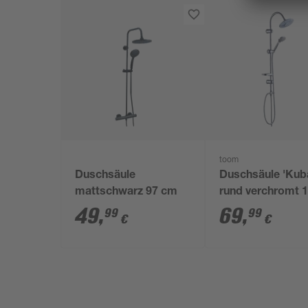
toom
Duschsäule
Duschsäule 'Kub
mattschwarz 97 cm
rund verchromt 
cm
49
,
69
,
99
99
€
€