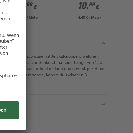
x 70 x 2500 mm
10
,
10
,
99
99
€
€
5,50 € / Meter
4,40 € / Meter
 über eine Handbrause mit Antikalknoppen, welche in
ellt werden kann. Der Schlauch hat eine Länge von 150
 und Handbrause erfolgt einfach und schnell per Hebel.
s angenehm zu machen, kannst du zwischen 3
len.