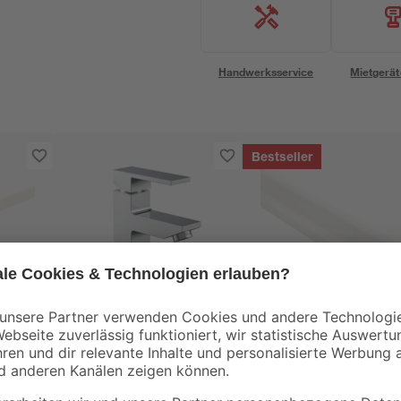
Handwerksservice
Mietgerät
Bestseller
Schütte
B1
er
Waschtischarmatur
Sockelleiste Uni wei
30 x
'Tokyo II'
2400 x 45 x 20 mm