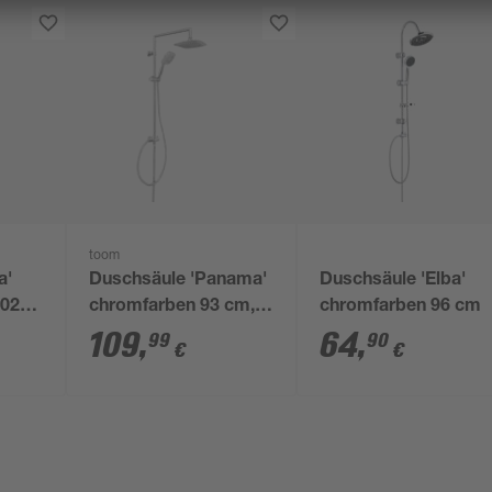
toom
a'
Duschsäule 'Panama'
Duschsäule 'Elba'
102
chromfarben 93 cm, 2
chromfarben 96 cm
Strahlarten
109
,
64
,
99
90
€
€