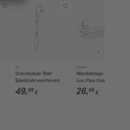
B1
Wenko
Duschsäule 'Bali'
Wandablage 'Static-
Edelstahl verchromt
Loc Plus Osimo'
verchromt 35 x 13 x
49
,
26
,
99
99
€
€
13 cm