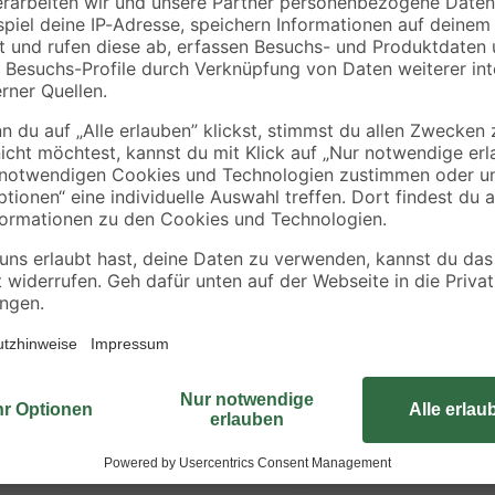
chromfarben
64
,
7
,
99
99
€
€
3,33 € / Meter
Das Duschsystem 'Bayala' verfügt
Höhe und Winkel individuell verst
cm. Die Umstellung zwischen Kopf-
ppen
Um dein Duscherlebnis besonder
verschiedenen Strahlarten auswäh