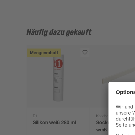
Häufig dazu gekauft
Mengenrabatt
B1
Kosche
Silikon weiß 280 ml
Sockelleiste Kief
weiß lackiert 5 x 