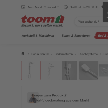
Mein Markt:
Troisdorf
Geöffnet bis 20:00 Uhr
H
e
Werkstatt & Maschinen
Bauen & Renovieren
Bad & 
/
Bad & Sanitär
/
Badarmaturen
/
Duschsysteme
/
Du
Fragen zum Produkt?
Sofort-Videoberatung aus dem Markt