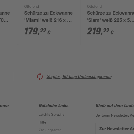
Ottofond
Ottofond
anne
Schürze zu Eckwanne
Schürze zu Eckwann
70
'Miami' weiß 216 x 54
'Siam' weiß 225 x 58
x 3 cm
3 cm
179
,
219
,
99
99
€
€
Sorglos, 90 Tage Umtauschgarantie
hmen
Nützliche Links
Bleib auf dem Lauf
Leichte Sprache
Der toom Newsletter: K
Hilfe
Zur Newsletter 
Zahlungsarten