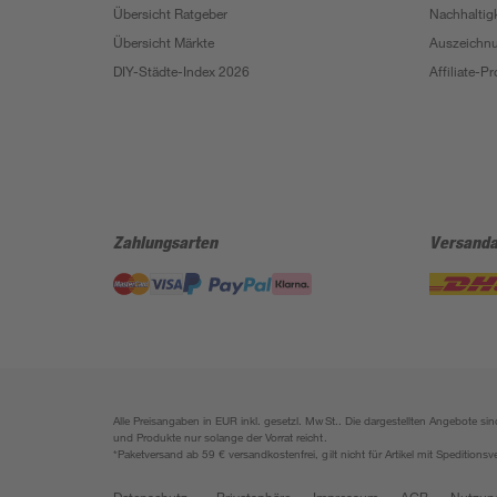
Übersicht Ratgeber
Nachhaltigk
Übersicht Märkte
Auszeichn
DIY-Städte-Index 2026
Affiliate-
Zahlungsarten
Versanda
Alle Preisangaben in EUR inkl. gesetzl. MwSt.. Die dargestellten Angebote 
und Produkte nur solange der Vorrat reicht.
*Paketversand ab 59 € versandkostenfrei, gilt nicht für Artikel mit Speditionsv