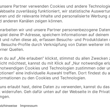
toom
alfer
off 4
Kreidefarbe-
Winkelprofil
Möbellack cremeweiß
Aluminium verchrom
matt 500 ml
1000 x 10 x 10 mm
12
,
6
,
99
99
€
€
25,98 € / Liter
6,99 € / Meter
Ein Bad ist schön, aber noch schön
Entspannung in der Whirlpool-Bad
Düsen eine erholsame Zeit. Außerde
zu 190 l. Lass den Alltag jetzt hint