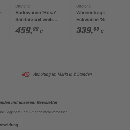
Ottofond
Ottofond
e
Badewanne 'Rosa'
Wannenträger zu
 x
Sanitäracryl weiß
Eckwanne 'Siam'
1900 x 900 mm
459
,
339
,
99
00
€
€
Abholung im Markt in 2 Stunden
enden mit unserem Newsletter
eine Angebote und Aktionen mehr verpassen!
Anmeldung