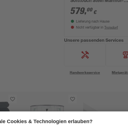
Softtouch Stein Marmor-
Schwarz 150 x 255 cm
579
,
00
€
Lieferung nach Hause
Troisdorf
Nicht verfügbar in
Unsere passenden Services
Handwerksservice
Mietgerät