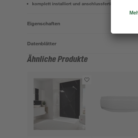
komplett installiert und anschlussfertig
Eigenschaften
Datenblätter
Ähnliche Produkte