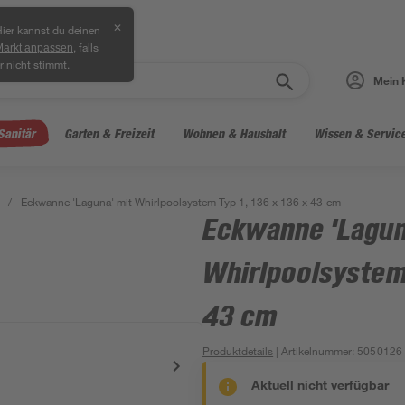
✕
ier kannst du deinen
, falls
Markt anpassen
r nicht stimmt.
Mein 
Sanitär
Garten & Freizeit
Wohnen & Haushalt
Wissen & Servic
/
Eckwanne 'Laguna' mit Whirlpoolsystem Typ 1, 136 x 136 x 43 cm
Eckwanne 'Lagun
Whirlpoolsystem 
43 cm
Produktdetails
| Artikelnummer
:
5050126
Aktuell nicht verfügbar