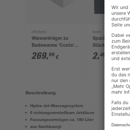
Ottofond
toom
Wannenträger zu
Spachtel Kunstst
Badewanne 'Costa'
Stück
180 x 80 cm weiß
269
,
2
,
99
49
€
€
Beschreibung
Hydra-Jet-Massagesystem
6 richtungsverstellbare Jetdüsen
Fassungsvermögen ca. 190 Liter
aus Sanitäracryl