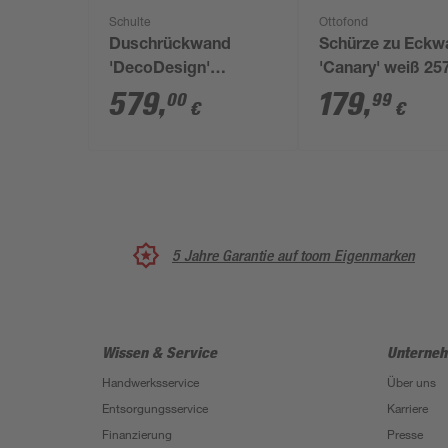
Schulte
Ottofond
Duschrückwand
Schürze zu Eckw
'DecoDesign'
'Canary' weiß 25
Softtouch Stein
mm
579
,
179
,
00
99
€
€
Marmor-Schwarz 150
x 255 cm
5 Jahre Garantie auf toom Eigenmarken
Wissen & Service
Unterne
Handwerksservice
Über uns
Entsorgungsservice
Karriere
Finanzierung
Presse