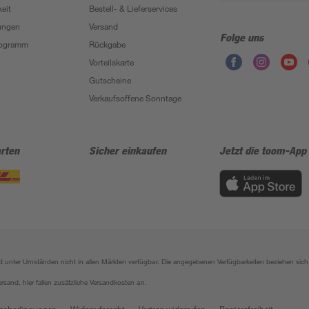
eit
Bestell- & Lieferservices
ungen
Versand
Folge uns
Programm
Rückgabe
Vorteilskarte
Gutscheine
Verkaufsoffene Sonntage
rten
Sicher einkaufen
Jetzt die toom-App
sind unter Umständen nicht in allen Märkten verfügbar. Die angegebenen Verfügbarkeiten beziehen s
ersand, hier fallen zusätzliche Versandkosten an.