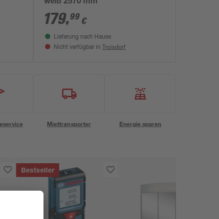
weiß 2570 mm
179
,
99
€
Lieferung nach Hause
Troisdorf
Nicht verfügbar in
eservice
Miettransporter
Energie sparen
Bestseller