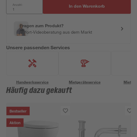
Anzahl:
In den Warenkorb
Fragen zum Produkt?
Sofort-Videoberatung aus dem Markt
Unsere passenden Services
Handwerksservice
Mietgeräteservice
Miettra
Häufig dazu gekauft
Bestseller
Aktion