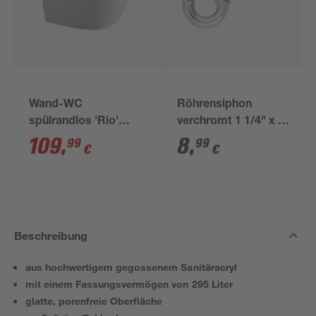
Wand-WC
Röhrensiphon
spülrandlos 'Rio'
verchromt 1 1/4" x 32
inklusive WC-Sitz
mm
109
,
8
,
99
99
€
€
weiß
Beschreibung
aus hochwertigem gegossenem Sanitäracryl
mit einem Fassungsvermögen von 295 Liter
glatte, porenfreie Oberfläche