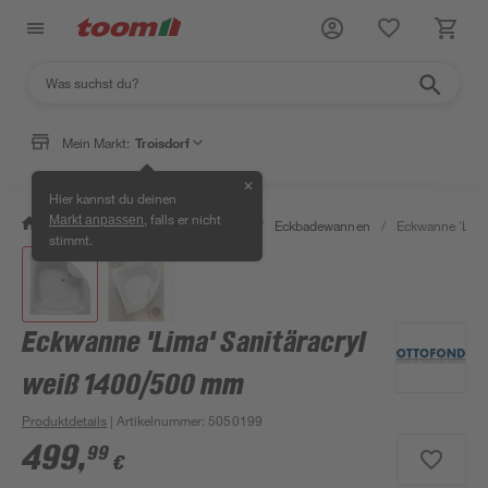
Mein Markt:
Troisdorf
✕
Hier kannst du deinen
, falls er nicht
Markt anpassen
/
Bad & Sanitär
/
Badewannen
/
Eckbadewannen
/
Eckwanne 'Lima
stimmt.
Eckwanne 'Lima' Sanitäracryl
weiß 1400/500 mm
Produktdetails
| Artikelnummer
:
5050199
499
,
99
€