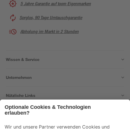
5 Jahre Garantie auf toom Eigenmarken
Sorglos, 90 Tage Umtauschgarantie
Abholung im Markt in 2 Stunden
Wissen & Service
Unternehmen
Nützliche Links
Bleib auf dem Laufenden mit unserem Newsletter
Der toom Newsletter: Keine Angebote und Aktionen mehr verpassen!