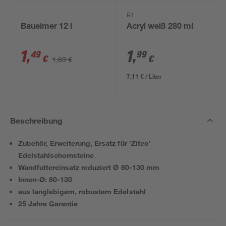
B1
Baueimer 12 l
Acryl weiß 280 ml
1
,
1
,
49
99
€
€
1,69 €
7,11 € / Liter
Beschreibung
Zubehör, Erweiterung, Ersatz für 'Zitec'
Edelstahlschornsteine
Wandfuttereinsatz reduziert Ø 80-130 mm
Innen-Ø: 80-130
aus langlebigem, robustem Edelstahl
25 Jahre Garantie