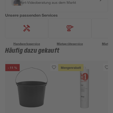
Sofort-Videoberatung aus dem Markt
Unsere passenden Services
Handwerksservice
Mietgeräteservice
Miettra
Häufig dazu gekauft
- 11 %
Mengenrabatt