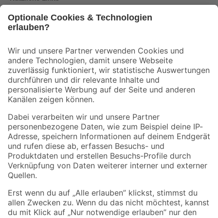
Bleib auf dem Laufenden mit unserem Newsletter
Der toom Newsletter: Keine Angebote und Aktionen mehr verpassen!
Zur Newsletter Anmeldung
Folge uns
Zahlungsarten
Versandarten
Sicher einkaufen
Jetzt die toom-App herunterladen