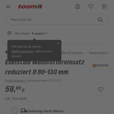
Mein Markt:
Troisdorf
✕
Hier kannst du deinen
, falls er nicht
Markt anpassen
/
Bauen & Renovieren
/
Kamine, Öfen & Zubehör
/
Kaminbedarf, Zube
stimmt.
Edelstahl Wandfuttereinsatz
reduziert Ø 80-130 mm
Produktdetails
| Artikelnummer
:
5701375
59
,
99
€
inkl. 19% MwSt.
Lieferung nach Hause