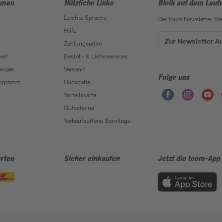
hmen
Nützliche Links
Bleib auf dem Lauf
Leichte Sprache
Der toom Newsletter: K
Hilfe
Zur Newsletter 
Zahlungsarten
eit
Bestell- & Lieferservices
ungen
Versand
Folge uns
Programm
Rückgabe
Vorteilskarte
Gutscheine
Verkaufsoffene Sonntage
rten
Sicher einkaufen
Jetzt die toom-App