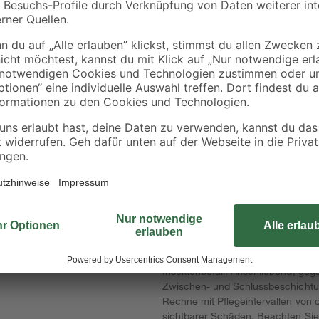
Stahl, grün 3 Stück
Pfostenträger 9 x 9 
90 cm
5
,
6
,
09
49
€
€
Das Carport 'Fichtelberg' ist aus 
getrockneten, der Länge nach du
übereinander wetterfest verleimt. 
natürlich gewachsenem Holz verwi
Dieser Bausatz ist farblich unbeh
Witterung, sowie dem Risiko von Pi
regelmäßiger Schutzanstrich unbedin
der Montage erfolgen. Verwende z
Insektenbefall. Anschließend, geg
Zwischen- und Schlussbeschichtun
Rechne mit Pflegeintervallen von 
sichtbarer Schäden. Beachten Sie 