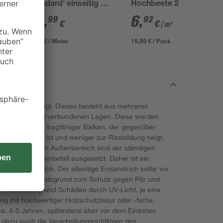
x
'Standard' einseitig 11
Hochbeete 2,1 x 1,1 m
x 11 x 248 cm grau
42
,
6
,
99
92
€
€
/ m²
17,33 € / Meter
15,99 € / Pack
Leimholz gefertigt. Dieses besteht aus mehreren
rch Keilzinkung verbundenen Lagen. Diese werden
So entsteht ein tragfähiger Balken, der gegenüber
ndungsärmer ist und weniger zur Rissbildung neigt.
andelt. Hölzer im Außenbereich sind der ständigen
lz- und Insektenbefall ausgesetzt. Daher ist ein
gt erforderlich. Der allseitige Erstanstrich sollte vor
uerst Holzschutzgrund zum Schutz gegen Pilz und
en Verfärbung und Schäden durch UV-Licht, je eine
g mit hochwertiger Holzschutzlasur oder -farbe.
ca. 4-5 Jahren, spätestens aber vor dem Eintreten
dazu auch die Verarbeitungsrichtlinien des