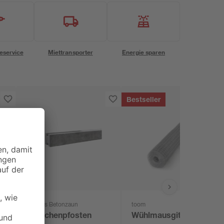
eservice
Miettransporter
Energie sparen
Bestseller
Beckers Betonzaun
toom
e
Zwischenpfosten
Wühlmausgitter für