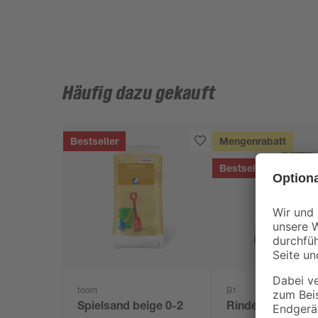
Häufig dazu gekauft
Bestseller
Mengenrabatt
Bestseller
toom
B1
Spielsand beige 0-2
Rindenmulch 0-4