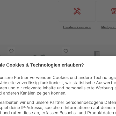
Handwerksservice
Mietgerät
0
Drahtspanner aus
Einschlagbodenhüls