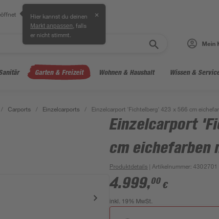
öffnet
✕
Hier kannst du deinen
, falls
Markt anpassen
er nicht stimmt.
Mein 
Sanitär
Garten & Freizeit
Wohnen & Haushalt
Wissen & Servic
/
Carports
/
Einzelcarports
/
Einzelcarport 'Fichtelberg' 423 x 566 cm eichefa
Einzelcarport 'F
cm eichefarben 
Produktdetails
| Artikelnummer
:
4302701
4.999
,
00
€
inkl. 19% MwSt.