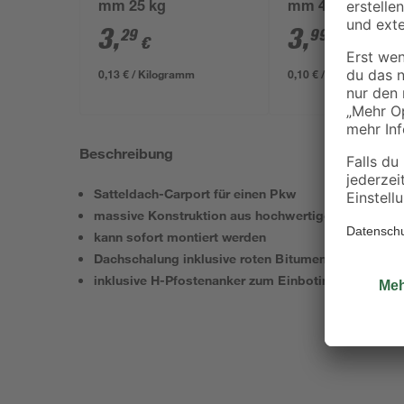
mm 25 kg
mm 40 l
3
,
3
,
29
99
€
€
0,13 € / Kilogramm
0,10 € / Liter
Beschreibung
Satteldach-Carport für einen Pkw
massive Konstruktion aus hochwertigem Leimholz
kann sofort montiert werden
Dachschalung inklusive roten Bitumenschindeln
inklusive H-Pfostenanker zum Einbotinieren