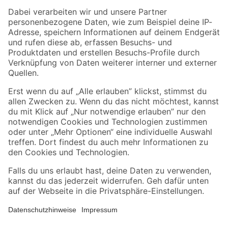
Zahlungsarten
Versandarten
Sicher einkaufen
Jetzt die toom-App herunterladen
Alle Preisangaben in EUR inkl. gesetzl. MwSt.. Die dargestellten Angebote sind unter
Umständen nicht in allen Märkten verfügbar. Die angegebenen Verfügbarkeiten beziehen
sich auf den unter "Mein Markt" ausgewählten toom Baumarkt. Alle Angebote und
Produkte nur solange der Vorrat reicht.
*Paketversand ab 59 € versandkostenfrei, gilt nicht für Artikel mit Speditionsversand, hier
fallen zusätzliche Versandkosten an.