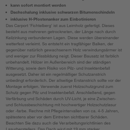
kann sofort montiert werden
Dachschalung inklusive schwarzen Bitumenschindeln
inklusive H-Pfostenanker zum Einbotinieren
Das Carport 'Fichtelberg' ist aus Leimholz gefertigt. Dieses
besteht aus mehreren getrockneten, der Länge nach durch
Keilzinkung verbundenen Lagen. Diese werden übereinander
wetterfest verleimt. So entsteht ein tragfähiger Balken, der
gegenüber natürlich gewachsenem Holz verwindungsärmer ist
und weniger zur Rissbildung neigt. Dieser Bausatz ist farblich
unbehandelt. Hölzer im Außenbereich sind der ständigen
Witterung, sowie dem Risiko von Pilz- und Insektenbefall
ausgesetzt. Daher ist ein regelmäßiger Schutzanstrich
unbedingt erforderlich. Der allseitige Erstanstrich sollte vor der
Montage erfolgen. Verwende zuerst Holzschutzgrund zum
Schutz gegen Pilz und Insektenbefall. Anschließend, gegen
Verfärbung und Schäden durch UV-Licht, je eine Zwischen-
und Schlussbeschichtung mit hochwertiger Holzschutzlasur
oder -farbe. Rechne mit Pflegeintervallen von ca. 4-5 Jahren,
spätestens aber vor dem Eintreten sichtbarer Schäden.
Beachten Sie dazu auch die Verarbeitungsrichtlinien des
Lasurherstellers. Das Dach wird mit 19 mm starker