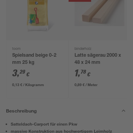
toom
binderholz
Spielsand beige 0-2
Latte sägerau 2000 x
mm 25 kg
48 x 24 mm
3
,
1
,
29
78
€
€
0,13 € / Kilogramm
0,89 € / Meter
Beschreibung
Satteldach-Carport für einen Pkw
massive Konstruktion aus hochwertigem Leimholz