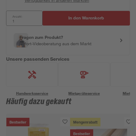
Verfügbarkeit in anderen Märkten
Anzahl:
In den Warenkorb
Fragen zum Produkt?
Sofort-Videoberatung aus dem Markt
Unsere passenden Services
Handwerksservice
Mietgeräteservice
Miettra
Häufig dazu gekauft
Bestseller
Mengenrabatt
Bestseller