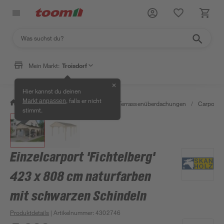
Mein Markt:
Troisdorf
✕
Hier kannst du deinen
, falls er nicht
Markt anpassen
/
Garten & Freizeit
/
Carports & Terrassenüberdachungen
/
Carports
stimmt.
Einzelcarport 'Fichtelberg'
423 x 808 cm naturfarben
mit schwarzen Schindeln
Produktdetails
| Artikelnummer
:
4302746