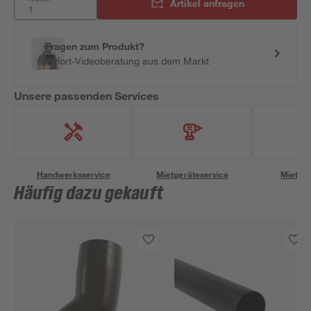
Artikel anfragen
Fragen zum Produkt?
Sofort-Videoberatung aus dem Markt
Unsere passenden Services
Handwerksservice
Mietgeräteservice
Miettra
Häufig dazu gekauft