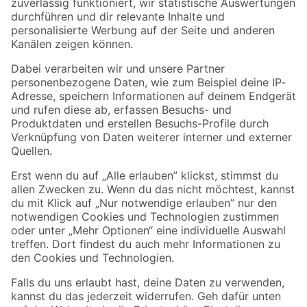
Zur Newsletter Anmeldung
Folge uns
Zahlungsarten
Versandarten
Sicher einkaufen
Jetzt die toom-App herunterladen
Alle Preisangaben in EUR inkl. gesetzl. MwSt.. Die dargestellten Angebote sind unter