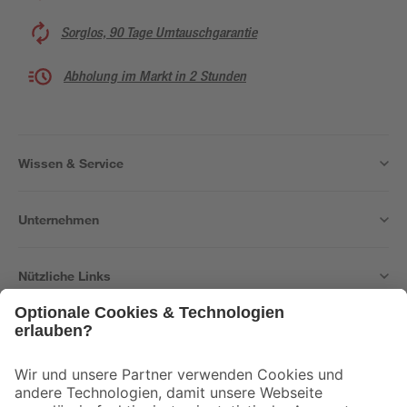
Sorglos, 90 Tage Umtauschgarantie
Abholung im Markt in 2 Stunden
Wissen & Service
Unternehmen
Nützliche Links
Bleib auf dem Laufenden mit unserem Newsletter
Der toom Newsletter: Keine Angebote und Aktionen mehr verpassen!