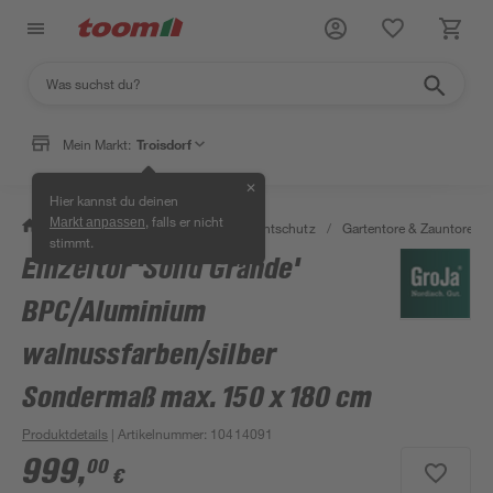
Mein Markt:
Troisdorf
✕
Hier kannst du deinen
, falls er nicht
Markt anpassen
/
Garten & Freizeit
/
Zäune & Sichtschutz
/
Gartentore & Zauntore
/
stimmt.
Einzeltor 'Solid Grande'
BPC/Aluminium
walnussfarben/silber
Sondermaß max. 150 x 180 cm
Produktdetails
| Artikelnummer
:
10414091
999
,
00
€