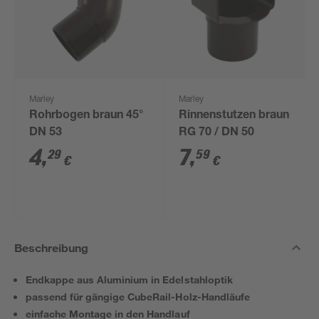
Marley
Marley
Rohrbogen braun 45°
Rinnenstutzen braun
DN 53
RG 70 / DN 50
4
,
7
,
29
59
€
€
Beschreibung
Endkappe aus Aluminium in Edelstahloptik
passend für gängige CubeRail-Holz-Handläufe
einfache Montage in den Handlauf