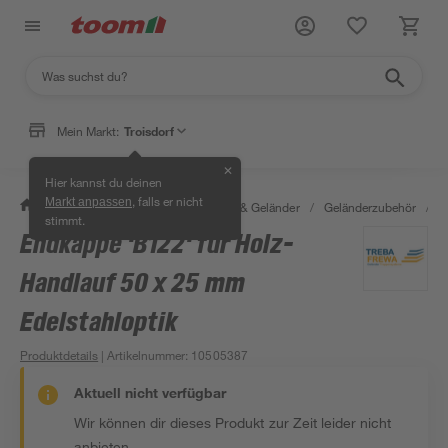
Mein Markt:
Troisdorf
✕
Hier kannst du deinen
, falls er nicht
Markt anpassen
/
Bauen & Renovieren
/
Treppen & Geländer
/
Geländerzubehör
/
E
stimmt.
Endkappe 'B122' für Holz-
Handlauf 50 x 25 mm
Edelstahloptik
Produktdetails
| Artikelnummer
:
10505387
Aktuell nicht verfügbar
Wir können dir dieses Produkt zur Zeit leider nicht
anbieten.