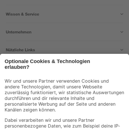
Wissen & Service
Unternehmen
Nützliche Links
Bleib auf dem Laufenden mit unserem Newsletter
Der toom Newsletter: Keine Angebote und Aktionen mehr verpassen!
Zur Newsletter Anmeldung
Folge uns