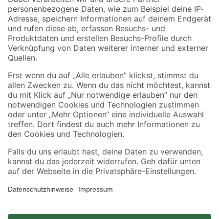
Zahlungsarten
Versandarten
Sicher einkaufen
Jetzt die toom-App herunterladen
Alle Preisangaben in EUR inkl. gesetzl. MwSt.. Die dargestellten Angebote sind unter
Umständen nicht in allen Märkten verfügbar. Die angegebenen Verfügbarkeiten beziehen
sich auf den unter "Mein Markt" ausgewählten toom Baumarkt. Alle Angebote und
Produkte nur solange der Vorrat reicht.
*Paketversand ab 59 € versandkostenfrei, gilt nicht für Artikel mit Speditionsversand, hier
fallen zusätzliche Versandkosten an.