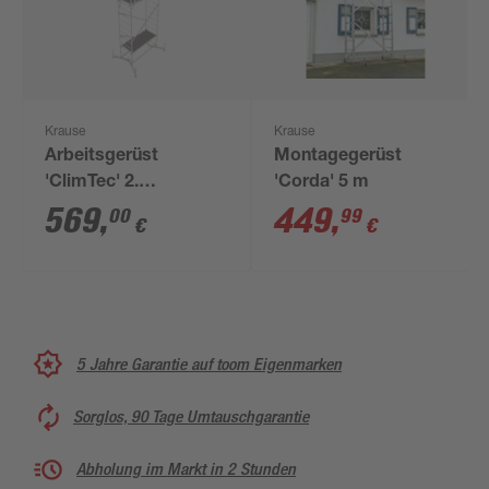
Krause
Krause
Arbeitsgerüst
Montagegerüst
'ClimTec' 2.
'Corda' 5 m
Aufstockung 215 cm
569
,
449
,
00
99
€
€
5 Jahre Garantie auf toom Eigenmarken
Sorglos, 90 Tage Umtauschgarantie
Abholung im Markt in 2 Stunden