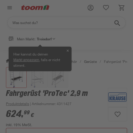
Mein Markt:
Troisdorf
✕
Hier kannst du deinen
, falls er nicht
Markt anpassen
/
Bauen & Renovieren
/
Bauzubehör
/
Gerüste
/
Fahrgerüst 'ProTe
stimmt.
Fahrgerüst 'ProTec' 2,9 m
Produktdetails
| Artikelnummer
:
4311427
624
,
99
€
inkl. 19% MwSt.