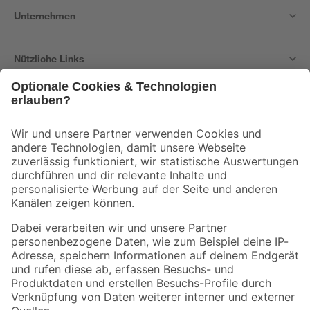
Unternehmen
Nützliche Links
Bleib auf dem Laufenden mit unserem Newsletter
Der toom Newsletter: Keine Angebote und Aktionen mehr verpassen!
Zur Newsletter Anmeldung
Folge uns
Zahlungsarten
Versandarten