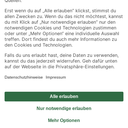
Sicher einkaufen
Jetzt die toom-App herunterladen
Alle Preisangaben in EUR inkl. gesetzl. MwSt.. Die dargestellten Angebote sind unter
Umständen nicht in allen Märkten verfügbar. Die angegebenen Verfügbarkeiten beziehen
sich auf den unter "Mein Markt" ausgewählten toom Baumarkt. Alle Angebote und
Produkte nur solange der Vorrat reicht.
*Paketversand ab 59 € versandkostenfrei, gilt nicht für Artikel mit Speditionsversand, hier
fallen zusätzliche Versandkosten an.
Datenschutz
Privatsphäre
Impressum
AGB
Nutzungsbedingungen
Widerrufsrecht
Vertrag widerrufen
Barrierefreiheit
© 2026 toom Baumarkt GmbH