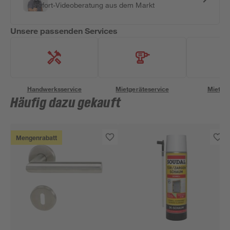
Sofort-Videoberatung aus dem Markt
Unsere passenden Services
Handwerksservice
Mietgeräteservice
Miettra
Häufig dazu gekauft
Mengenrabatt