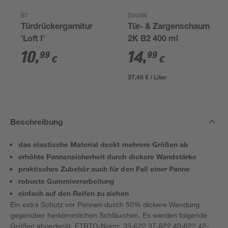
B1
Soudal
Türdrückergarnitur
Tür- & Zargenschaum
'Loft I'
2K B2 400 ml
10
,
14
,
99
99
€
€
37,48 € / Liter
Beschreibung
das elastische Material deckt mehrere Größen ab
erhöhte Pannensicherheit durch dickere Wandstärke
praktisches Zubehör auch für den Fall einer Panne
robuste Gummiverarbeitung
einfach auf den Reifen zu ziehen
Ein extra Schutz vor Pannen durch 50% dickere Wandung
gegenüber herkömmlichen Schläuchen. Es werden folgende
Größen abgedeckt, ETRTO-Norm: 35-622 37-622 40-622 42-