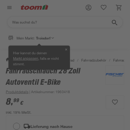
Mein Markt:
Troisdorf
✕
Hier kannst du deinen
, falls er nicht
Markt anpassen
/
Garten & Freizeit
/
Auto & Fahrrad
/
Fahrradzubehör
/
Fahrradsc
stimmt.
Fahrradschlauch 28 Zoll
Autoventil E-Bike
Produktdetails
| Artikelnummer
:
1960418
8
,
99
€
inkl. 19% MwSt.
Lieferung nach Hause