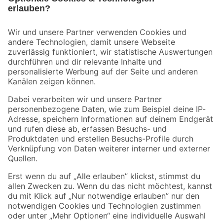
Bleib auf dem Laufenden mit unserem Newsletter
Der toom Newsletter: Keine Angebote und Aktionen mehr verpassen!
Zur Newsletter Anmeldung
Folge uns
Zahlungsarten
Versandarten
Sicher einkaufen
Jetzt die toom-App herunterladen