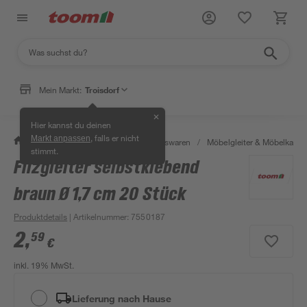
Mein Markt:
Troisdorf
✕
Hier kannst du deinen
, falls er nicht
Markt anpassen
/
Wohnen & Haushalt
/
Haushaltswaren
/
Möbelgleiter & Möbelkapp
stimmt.
Filzgleiter selbstklebend
braun Ø 1,7 cm 20 Stück
Produktdetails
| Artikelnummer
:
7550187
2
,
59
€
inkl. 19% MwSt.
Lieferung nach Hause