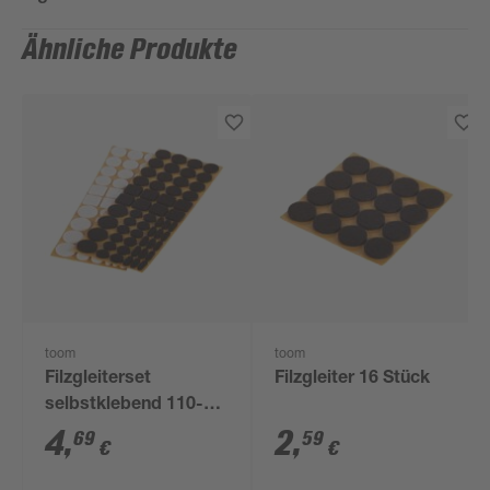
Ähnliche Produkte
toom
toom
Filzgleiterset
Filzgleiter 16 Stück
selbstklebend 110-
tlg.
4
,
2
,
69
59
€
€