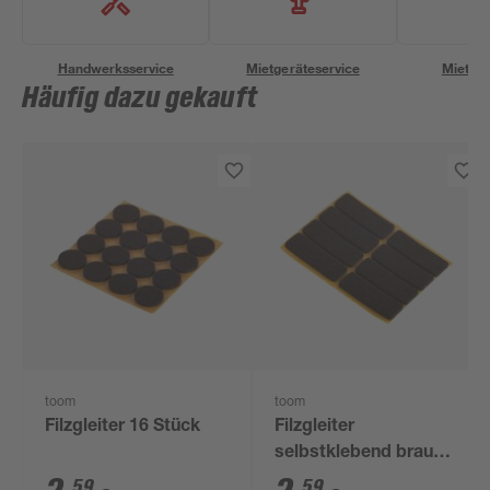
Handwerksservice
Mietgeräteservice
Miettra
Häufig dazu gekauft
toom
toom
Filzgleiter 16 Stück
Filzgleiter
selbstklebend braun
44 x 16 mm 8 Stück
59
59