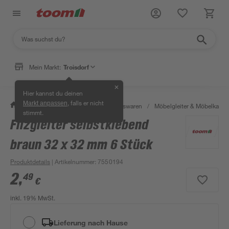
Mein Markt:
Troisdorf
✕
Hier kannst du deinen
, falls er nicht
Markt anpassen
/
Wohnen & Haushalt
/
Haushaltswaren
/
Möbelgleiter & Möbelkapp
stimmt.
Filzgleiter selbstklebend
braun 32 x 32 mm 6 Stück
Produktdetails
| Artikelnummer
:
7550194
2
,
49
€
inkl. 19% MwSt.
Lieferung nach Hause