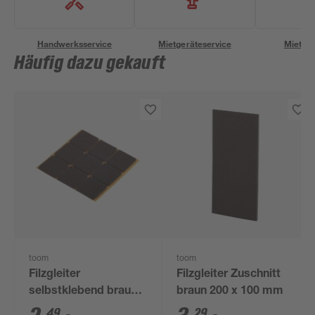
Handwerksservice
Mietgeräteservice
Miettra
Häufig dazu gekauft
toom
toom
Filzgleiter
Filzgleiter Zuschnitt
selbstklebend braun
braun 200 x 100 mm
25 x 25 mm 9 Stück
49
29