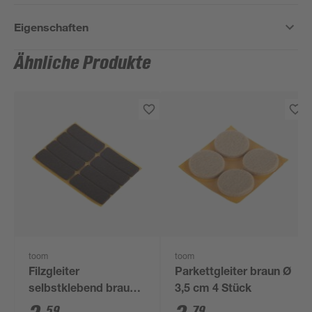
Eigenschaften
Ähnliche Produkte
toom
toom
Filzgleiter
Parkettgleiter braun Ø
selbstklebend braun
3,5 cm 4 Stück
44 x 16 mm 8 Stück
59
79