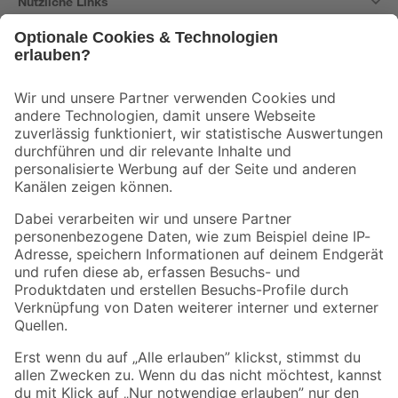
Nützliche Links
Bleib auf dem Laufenden mit unserem Newsletter
Der toom Newsletter: Keine Angebote und Aktionen mehr verpassen!
Zur Newsletter Anmeldung
Folge uns
Zahlungsarten
Versandarten
Sicher einkaufen