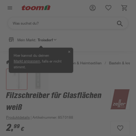
Mein Markt:
Troisdorf
✕
Hier kannst du deinen
, falls er nicht
Markt anpassen
/
Wohnen & Haushalt
/
Dekoration & Heimtextilien
/
Basteln & kreati
stimmt.
Filzschreiber für Glasflächen
weiß
Produktdetails
| Artikelnummer
:
8570188
2
,
99
€