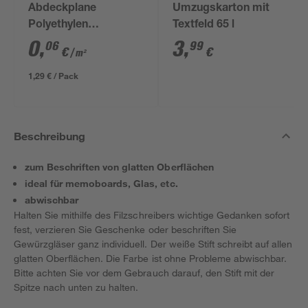
Abdeckplane
Umzugskarton mit
Polyethylen
Textfeld 65 l
transparent 4 x 5 m
0
,
3
,
06
99
€
€
/ m²
1,29 € / Pack
Beschreibung
zum Beschriften von glatten Oberflächen
ideal für memoboards, Glas, etc.
abwischbar
Halten Sie mithilfe des Filzschreibers wichtige Gedanken sofort
fest, verzieren Sie Geschenke oder beschriften Sie
Gewürzgläser ganz individuell. Der weiße Stift schreibt auf allen
glatten Oberflächen. Die Farbe ist ohne Probleme abwischbar.
Bitte achten Sie vor dem Gebrauch darauf, den Stift mit der
Spitze nach unten zu halten.