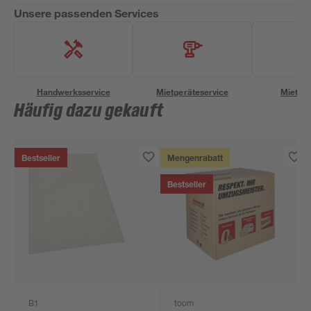
Unsere passenden Services
Handwerksservice
Mietgeräteservice
Miettra
Häufig dazu gekauft
Bestseller
Mengenrabatt
Bestseller
B1
toom