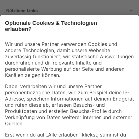
Nützliche Links
Bleib auf dem Laufenden mit unserem Newsletter
Der toom Newsletter: Keine Angebote und Aktionen mehr verpassen!
Zur Newsletter Anmeldung
Folge uns
Zahlungsarten
Versandarten
Sicher einkaufen