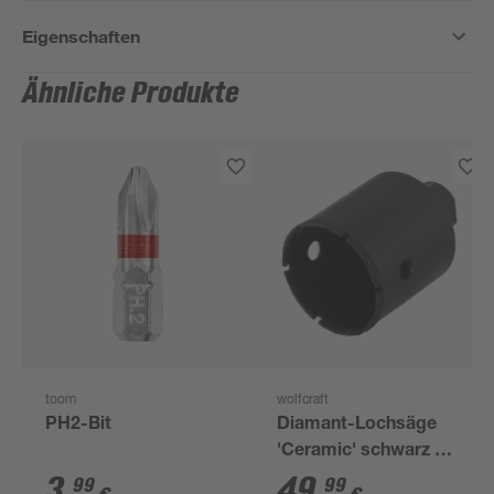
Eigenschaften
Ähnliche Produkte
toom
wolfcraft
PH2-Bit
Diamant-Lochsäge
'Ceramic' schwarz Ø
50 mm
3
,
49
,
99
99