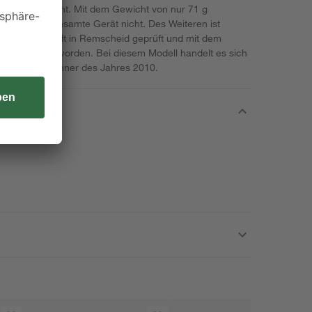
zung ermöglicht. Mit dem Gewicht von nur 71 g
Adapter das gesamte Gerät nicht. Des Weiteren ist
und Prüfanstalt in Remscheid geprüft und mit dem
usgezeichnet worden. Bei diesem Modell handelt es sich
 Award Gewinner des Jahres 2010.