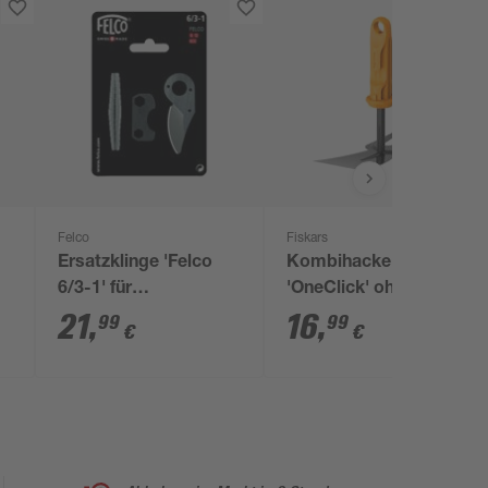
Felco
Fiskars
Ersatzklinge 'Felco
Kombihacke
6/3-1' für
'OneClick' ohne Stiel
Gartenschere
13,3 cm
21
,
16
,
99
99
€
€