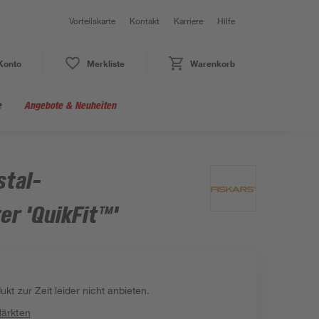
Vorteilskarte
Kontakt
Karriere
Hilfe
Konto
Merkliste
Warenkorb
e
Angebote & Neuheiten
stal-
er 'QuikFit™'
kt zur Zeit leider nicht anbieten.
Märkten