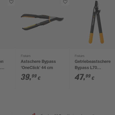
Fiskars
Fiskars
en
Astschere Bypass
Getriebeastschere
,
'OneClick' 44 cm
Bypass L70
'PowerGear™ II' 45
39
,
47
,
99
99
€
€
cm