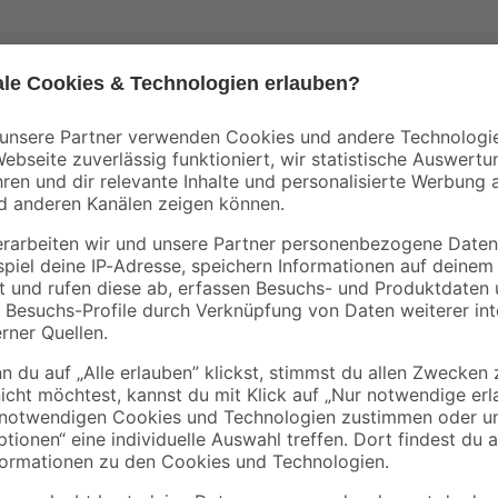
KIS
KIS
L
Aufbewahrungsbox
Deckel 'R-Box' XS/S
38,5
'R' Kunststoff Größe
38 x 26,5 cm
XS 11 Liter 37 x 25,5 x
2
,
1
,
99
49
€
€
17 cm
Du besitzt ein Produkt eines ander
fen anderer Hersteller
gegangen ist? Oder möchtest du au
s
nicht alle Köpfe auf einmal neu k
s
'QuikFit™'-Adapter. Mit diesem Pr
Hersteller auch mit den Fiskars-St
von einem 'QuikFit™'-Stiel und Ge
Länge von nur 17 cm wird der Stiel