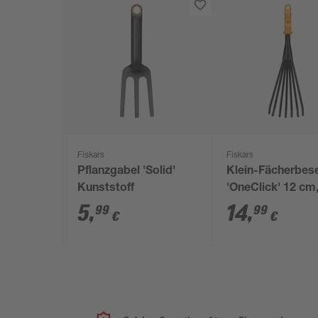
Fiskars
Fiskars
Pflanzgabel 'Solid'
Klein-Fächerbes
Kunststoff
'OneClick' 12 cm
ohne Handgriff
5
,
14
,
99
99
€
€