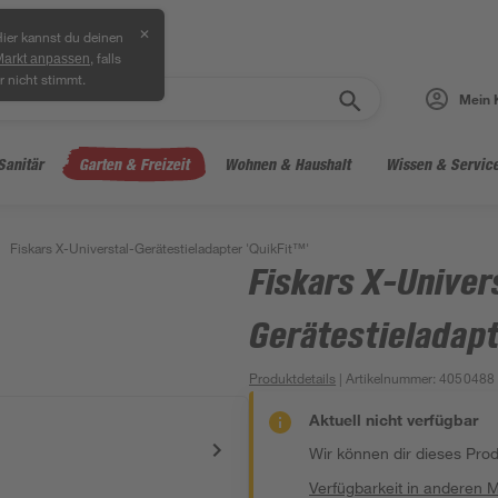
✕
ier kannst du deinen
, falls
Markt anpassen
r nicht stimmt.
Mein 
Sanitär
Garten & Freizeit
Wohnen & Haushalt
Wissen & Servic
Fiskars X-Universtal-Gerätestieladapter 'QuikFit™'
Fiskars X-Univer
Gerätestieladapt
Produktdetails
| Artikelnummer
:
4050488
Aktuell nicht verfügbar
Wir können dir dieses Produ
Verfügbarkeit in anderen 