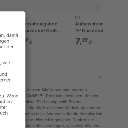
KIS
KIS
Aufbewahrungsbox
Aufbewahrungsbox
'R' Kunststoff Größe
'R' Kunststoff Größe
S 17 Liter 37 x 26,5 x
L 40 Liter 56,5 x 38 x
4
,
7
,
29
99
€
€
25,5 cm
26 cm
en Herstellers, dessen Stiel kaputt oder verloren
f die Fiskars 'QuikFit™'-Produkte umsteigen, dir aber
aufen? Kein Problem! Die Lösung heißt Fiskars
odukt kannst du die Köpfe all deiner Werkzeuge anderer
ielen nutzen. Denn dieser Adapter ist für die Kombination
räteköpfen anderer Hersteller geeignet. Dank seiner
 nicht um ein Vielfaches verlängert, was weiterhin eine