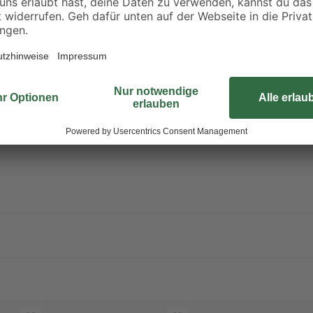
praktische und komfortable Benut
erschwert der Fiskars 'QuikFit™'-
dieses Produkt von der Versuchs- 
Gütesiegel “Sicherheit Geprüft” a
außerdem um den Red Dot Design