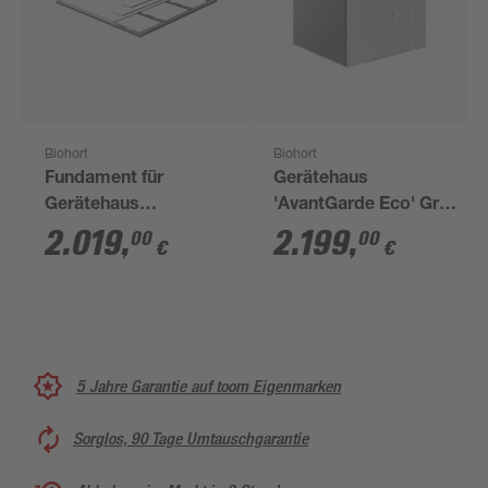
Biohort
Biohort
Fundament für
Gerätehaus
Gerätehaus
'AvantGarde Eco' Gr.
'AvantGarde' Größe
A7 silber-metallic 260
2.019
,
2.199
,
00
00
€
€
A8, 252 x 332 cm
x 300 cm mit
Doppeltür
5 Jahre Garantie auf toom Eigenmarken
Sorglos, 90 Tage Umtauschgarantie