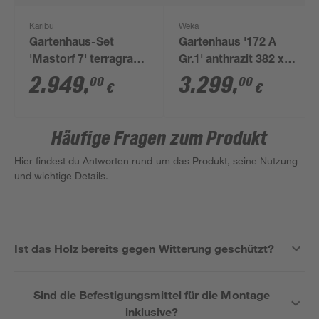
Karibu
Weka
Gartenhaus-Set
Gartenhaus '172 A
'Mastorf 7' terragrau
Gr.1' anthrazit 382 x x
mit Anbaudach 702 x
241 cm
2.949
,
3.299
,
00
00
€
€
222 x 273 cm
Häufige Fragen zum Produkt
Hier findest du Antworten rund um das Produkt, seine Nutzung
und wichtige Details.
Ist das Holz bereits gegen Witterung geschützt?
Sind die Befestigungsmittel für die Montage
inklusive?