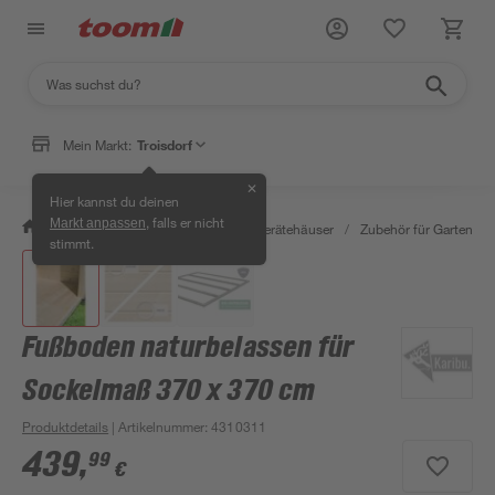
Mein Markt:
Troisdorf
✕
Hier kannst du deinen
, falls er nicht
Markt anpassen
/
Garten & Freizeit
/
Garten- & Gerätehäuser
/
Zubehör für Gartenhäu
stimmt.
Fußboden naturbelassen für
Sockelmaß 370 x 370 cm
Produktdetails
| Artikelnummer
:
4310311
439
,
99
€