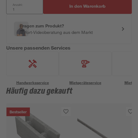
Anzahl:
In den Warenkorb
Fragen zum Produkt?
Sofort-Videoberatung aus dem Markt
Unsere passenden Services
Handwerksservice
Mietgeräteservice
Miettra
Häufig dazu gekauft
Bestseller