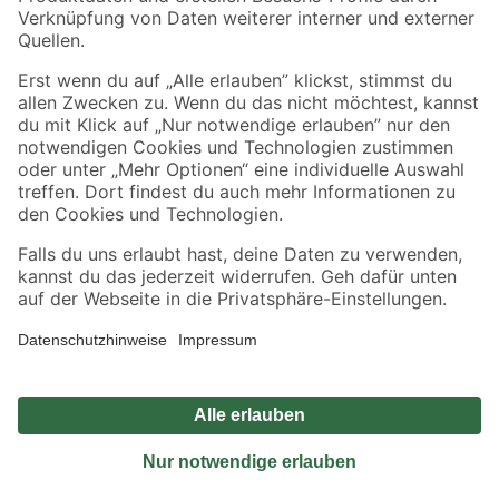
Sicher einkaufen
Jetzt die toom-App herunterladen
Alle Preisangaben in EUR inkl. gesetzl. MwSt.. Die dargestellten Angebote sind unter
Umständen nicht in allen Märkten verfügbar. Die angegebenen Verfügbarkeiten beziehen
sich auf den unter "Mein Markt" ausgewählten toom Baumarkt. Alle Angebote und
Produkte nur solange der Vorrat reicht.
*Paketversand ab 59 € versandkostenfrei, gilt nicht für Artikel mit Speditionsversand, hier
fallen zusätzliche Versandkosten an.
Datenschutz
Privatsphäre
Impressum
AGB
Nutzungsbedingungen
Widerrufsrecht
Vertrag widerrufen
Barrierefreiheit