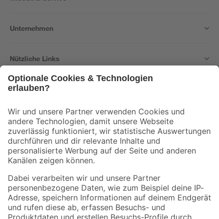
Unternehmen
Nützliche Links
Bleib auf dem Laufenden mit unserem Newsletter
Der toom Newsletter: Keine Angebote und Aktionen mehr verpassen!
Zur Newsletter Anmeldung
Folge uns
Zahlungsarten
Versandarten