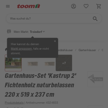
Mein Markt:
Troisdorf
✕
Hier kannst du deinen
, falls er nicht
Markt anpassen
/
Garten & Freizeit
/
Garten- & Gerätehäuser
/
Gartenhäuser
/
Gart
stimmt.
+
7
Gartenhaus-Set 'Kastrup 2'
Fichtenholz naturbelassen
220 x 519 x 237 cm
Produktdetails
| Artikelnummer
:
4324833