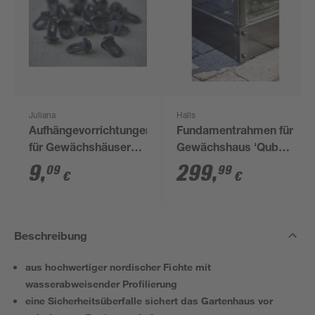
Juliana
Halls
Aufhängevorrichtungen
Fundamentrahmen für
für Gewächshäuser
Gewächshaus 'Qube
schwarz 20 Stück
610' 6,4 m²
9
,
299
,
09
99
€
€
Beschreibung
aus hochwertiger nordischer Fichte mit
wasserabweisender Profilierung
eine Sicherheitsüberfalle sichert das Gartenhaus vor