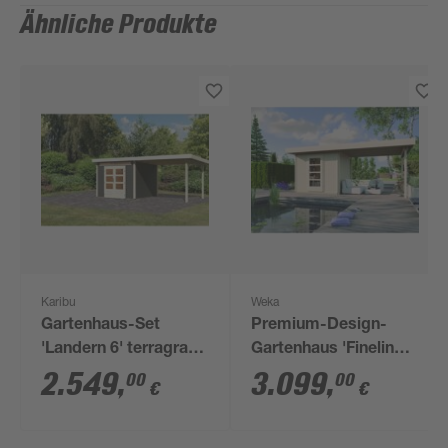
Ähnliche Produkte
Karibu
Weka
Gartenhaus-Set
Premium-Design-
'Landern 6' terragrau
Gartenhaus 'Fineline'
mit Anbaudach 612 x
Größe 2, mit Anbau
2.549
,
3.099
,
00
00
€
€
222 x 303 cm