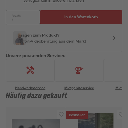
Verfügbarkeit in anderen Märkten
Anzahl:
In den Warenkorb
Fragen zum Produkt?
Sofort-Videoberatung aus dem Markt
Unsere passenden Services
Handwerksservice
Mietgeräteservice
Miettra
Häufig dazu gekauft
Bestseller