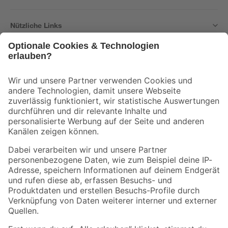
Nützliche Links
Bleib auf dem Laufenden mit unserem Newsletter
Der toom Newsletter: Keine Angebote und Aktionen mehr verpassen!
Zur Newsletter Anmeldung
Folge uns
Zahlungsarten
Versandarten
Sicher einkaufen