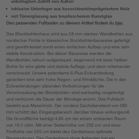
unbefugtem Zutritt von Außen
inklusive Unterleger aus kesseldruckimprägniertem Holz
mit Türverglasung aus bruchsicherem Kunstglas
Den passenden Fußboden zu diesem Artikel findest du
hier
.
Das Blockbohlenhaus wird aus 28 mm starken Wandbohlen aus
nordischer Fichte in klassischer Bockbohlenbauweise gefertigt
und gewährleistet somit einen einfachen Aufbau und eine sehr
stabile Konstruktion. Bei dieser Bauweise werden die
Wandbohlen reihum aufgestapelt, beginnend mit einer halben
Bohle für eine glatte und stabile Auflage, und dann miteinander
verschraubt. Unsere patentierte 6-Plus-Eckverbindung
garantiert eine sehr hohe Regen- und Winddichte. Die in den
Eckverbindungen sitzenden Vorbohrungen für die
Verschraubung der Blockbohlen sind werkseitig vorgefertigt
und verkürzen die Dauer der Montage enorm. Das Pultdach
besteht aus Massivholz. Der vordere Dachüberstand von 280
mm schützt den Eingangsbereich darüber hinaus wirkungsvoll.
Die Grundfläche beträgt 4,84 qm bei einem umbauten Raum
von 10,1 cbm. Mit einer Seitenhöhe von 202 cm und einer
Firsthöhe von 220 cm bietet das Gerätehaus optimale
Raumnutzung. Das Gartenhaus ohne Anbauten hat ein