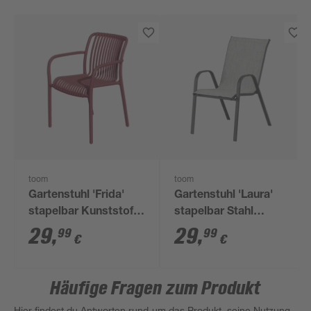
toom
toom
Gartenstuhl 'Frida'
Gartenstuhl 'Laura'
stapelbar Kunststoff
stapelbar Stahl
rosa 53 x 81 x 55 cm
anthrazit 70,5 x 93 x
29
,
29
,
99
99
€
€
56 cm
Häufige Fragen zum Produkt
Hier findest du Antworten rund um das Produkt, seine Nutzung