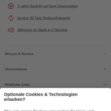
5 Jahre Garantie auf toom Eigenmarken
Sorglos, 90 Tage Umtauschgarantie
Abholung im Markt in 2 Stunden
Wissen & Service
Unternehmen
Nützliche Links
Bleib auf dem Laufenden mit unserem Newsletter
Der toom Newsletter: Keine Angebote und Aktionen mehr verpassen!