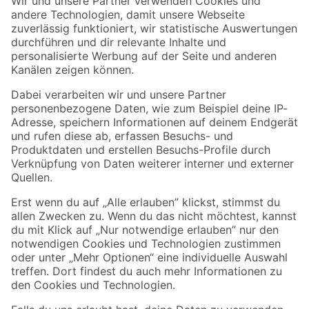
Zur Newsletter Anmeldung
Folge uns
Zahlungsarten
Versandarten
Sicher einkaufen
Jetzt die toom-App herunterladen