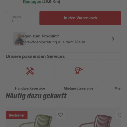
Remagen
(
29,9
 Km)
Anzahl:
In den Warenkorb
Fragen zum Produkt?
Sofort-Videoberatung aus dem Markt
Unsere passenden Services
Handwerksservice
Mietgeräteservice
Miettra
Häufig dazu gekauft
Bestseller