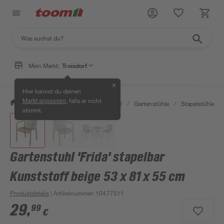
Mein Markt:
Troisdorf
✕
Hier kannst du deinen
, falls er nicht
Markt anpassen
/
Garten & Freizeit
/
Gartenmöbel
/
Gartenstühle
/
Stapelstühle
/
stimmt.
Gartenstuhl 'Frida' stapelbar
Kunststoff beige 53 x 81 x 55 cm
Produktdetails
| Artikelnummer
:
10477511
29
,
99
€