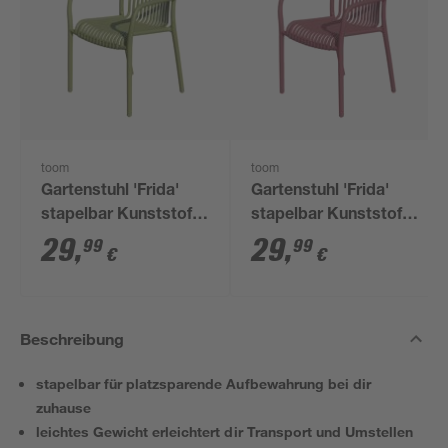
toom
toom
Gartenstuhl 'Frida'
Gartenstuhl 'Frida'
stapelbar Kunststoff
stapelbar Kunststoff
grün 53 x 81 x 55 cm
rosa 53 x 81 x 55 cm
29
,
29
,
99
99
€
€
Beschreibung
stapelbar für platzsparende Aufbewahrung bei dir
zuhause
leichtes Gewicht erleichtert dir Transport und Umstellen