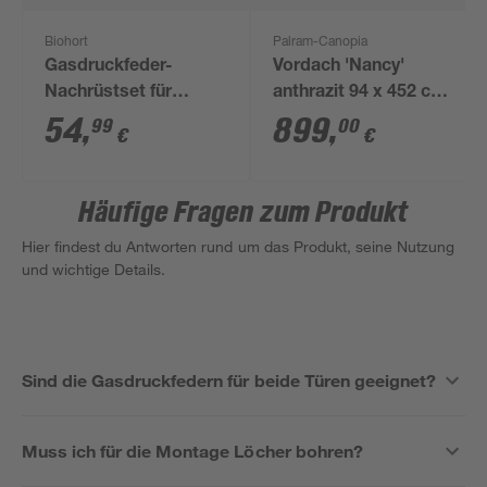
Biohort
Palram-Canopia
Gasdruckfeder-
Vordach 'Nancy'
Nachrüstset für
anthrazit 94 x 452 cm
GHE1, GHE2, GHE3,
Acrylglas klar
54
,
899
,
99
00
€
€
GHE4, GHE6, GS150,
GS230, GS150L, GS
230L
Häufige Fragen zum Produkt
Hier findest du Antworten rund um das Produkt, seine Nutzung
und wichtige Details.
Sind die Gasdruckfedern für beide Türen geeignet?
Muss ich für die Montage Löcher bohren?