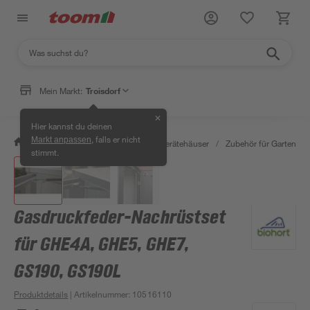
Mein Markt:
Troisdorf
✕
Hier kannst du deinen
, falls er nicht
Markt anpassen
/
Garten & Freizeit
/
Garten- & Gerätehäuser
/
Zubehör für Gartenhäu
stimmt.
Gasdruckfeder-Nachrüstset
für GHE4A, GHE5, GHE7,
GS190, GS190L
Produktdetails
| Artikelnummer
:
10516110