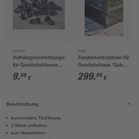
Juliana
Halls
Aufhängevorrichtungen
Fundamentrahmen für
für Gewächshäuser
Gewächshaus 'Qube
schwarz 20 Stück
610' 6,4 m²
9
,
299
,
09
99
€
€
Beschreibung
komfortable Türöffnung
2 Stück enthalten
zum Nachrüsten