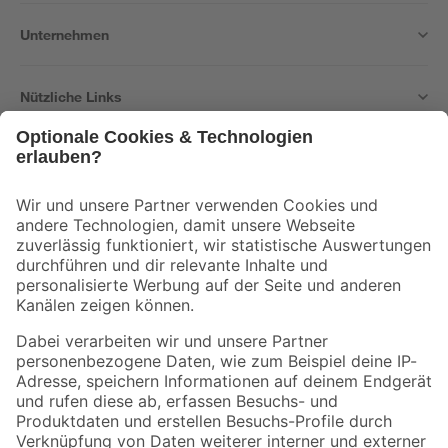
Unternehmen
Nützliche Links
Bleib auf dem Laufenden mit unserem Newsletter
Der toom Newsletter: Keine Angebote und Aktionen mehr verpassen!
Zur Newsletter Anmeldung
Folge uns
Zahlungsarten
Versandarten