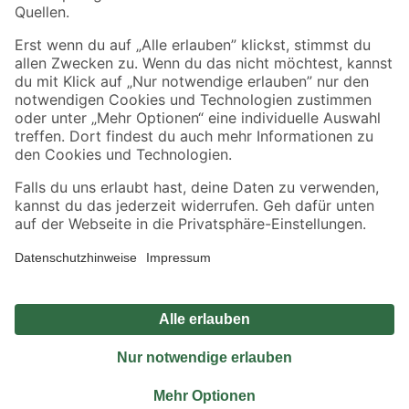
Sicher einkaufen
Jetzt die toom-App herunterladen
Alle Preisangaben in EUR inkl. gesetzl. MwSt.. Die dargestellten Angebote sind unter
Umständen nicht in allen Märkten verfügbar. Die angegebenen Verfügbarkeiten beziehen
sich auf den unter "Mein Markt" ausgewählten toom Baumarkt. Alle Angebote und
Produkte nur solange der Vorrat reicht.
*Paketversand ab 59 € versandkostenfrei, gilt nicht für Artikel mit Speditionsversand, hier
fallen zusätzliche Versandkosten an.
Datenschutz
Privatsphäre
Impressum
AGB
Nutzungsbedingungen
Widerrufsrecht
Vertrag widerrufen
Barrierefreiheit
© 2026 toom Baumarkt GmbH