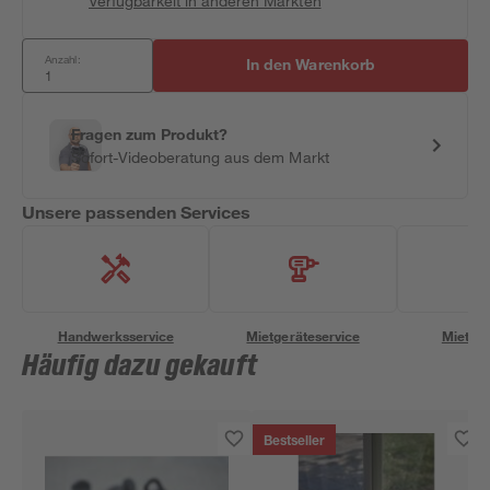
Verfügbarkeit in anderen Märkten
Anzahl:
In den Warenkorb
Fragen zum Produkt?
Sofort-Videoberatung aus dem Markt
Unsere passenden Services
Handwerksservice
Mietgeräteservice
Miettra
Häufig dazu gekauft
Bestseller