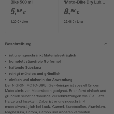
Bike 500 ml
'Moto-Bike Dry Lube'
400 ml
5
,
8
,
99
99
€
€
1,20 € / Liter
22,48 € / Liter
Beschreibung
ist uneingeschränkt Materialverträglich
komplett säurefreie Gelformel
haftende Substanz
reinigt mühelos und gründlich
einfach und sicher in der Anwendung
Der NIGRIN 'MOTO-BIKE' Gel-Reiniger ist speziell für den
Materialmix von Motorrädern geeignet. Er entfernt einfach und
gründlich selbst hartnäckige Verschmutzungen wie Öle, Fette,
Harze und Insekten. Dabei ist er uneingeschränkt
materialverträglich bei Lack, Gummi, Kunststoffen, Aluminium,
Magnesium, Chrom, Carbon und anderen verbauten