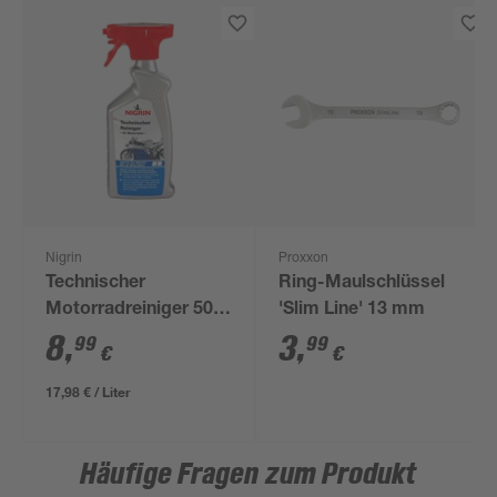
Nigrin
Proxxon
Technischer
Ring-Maulschlüssel
Motorradreiniger 500
'Slim Line' 13 mm
ml
8
,
3
,
99
99
€
€
17,98 € / Liter
Häufige Fragen zum Produkt