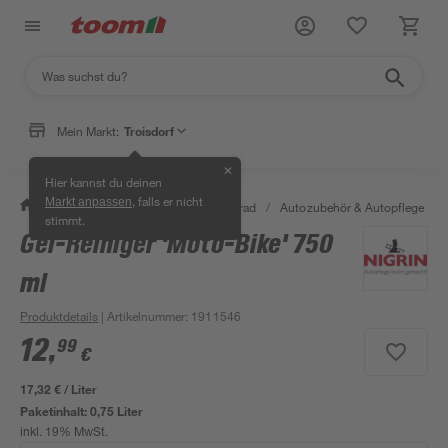
Mein Markt:
Troisdorf
✕
Hier kannst du deinen
, falls er nicht
Markt anpassen
/
Garten & Freizeit
/
Auto & Fahrrad
/
Autozubehör & Autopflege
/
stimmt.
Gel-Reiniger 'Moto-Bike' 750
ml
Produktdetails
| Artikelnummer
:
1911546
12
,
99
€
17,32 € / Liter
Paketinhalt:
0,75 Liter
inkl. 19% MwSt.