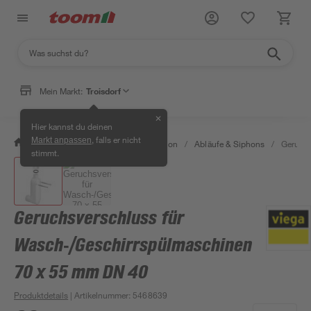
Mein Markt:
Troisdorf
✕
Hier kannst du deinen
, falls er nicht
Markt anpassen
/
Bad & Sanitär
/
Sanitärinstallation
/
Abläufe & Siphons
/
Geruchs
stimmt.
Geruchsverschluss für
Wasch‑/Geschirrspülmaschinen
70 x 55 mm DN 40
Produktdetails
| Artikelnummer
:
5468639