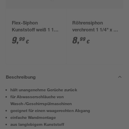
Flex-Siphon
Röhrensiphon
Kunststoff weiß 1 1/2'
verchromt 1 1/4" x 32
x 40/50 mm
mm
9
,
8
,
99
99
€
€
Beschreibung
hält unangenehme Gerüche zurück
für Abwasserschläuche von
Wasch‑/Geschirrspülmaschinen
geeignet für einen waagerechten Abgang
einfache Wandmontage
aus langlebigem Kunststoff