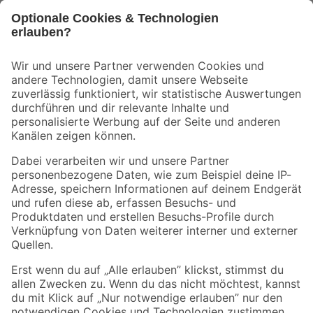
Bleib auf dem Laufenden mit unserem Newsletter
Der toom Newsletter: Keine Angebote und Aktionen mehr verpassen!
Zur Newsletter Anmeldung
Folge uns
Zahlungsarten
Versandarten
Sicher einkaufen
Jetzt die toom-App herunterladen