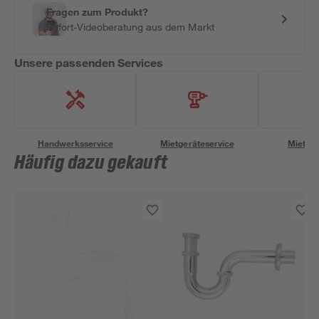
Fragen zum Produkt?
Sofort-Videoberatung aus dem Markt
Unsere passenden Services
Handwerksservice
Mietgeräteservice
Miettra
Häufig dazu gekauft