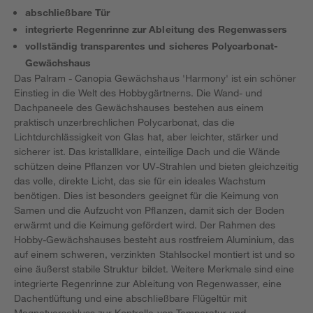
abschließbare Tür
integrierte Regenrinne zur Ableitung des Regenwassers
vollständig transparentes und sicheres Polycarbonat-
Gewächshaus
Das Palram - Canopia Gewächshaus 'Harmony' ist ein schöner
Einstieg in die Welt des Hobbygärtnerns. Die Wand- und
Dachpaneele des Gewächshauses bestehen aus einem
praktisch unzerbrechlichen Polycarbonat, das die
Lichtdurchlässigkeit von Glas hat, aber leichter, stärker und
sicherer ist. Das kristallklare, einteilige Dach und die Wände
schützen deine Pflanzen vor UV-Strahlen und bieten gleichzeitig
das volle, direkte Licht, das sie für ein ideales Wachstum
benötigen. Dies ist besonders geeignet für die Keimung von
Samen und die Aufzucht von Pflanzen, damit sich der Boden
erwärmt und die Keimung gefördert wird. Der Rahmen des
Hobby-Gewächshauses besteht aus rostfreiem Aluminium, das
auf einem schweren, verzinkten Stahlsockel montiert ist und so
eine äußerst stabile Struktur bildet. Weitere Merkmale sind eine
integrierte Regenrinne zur Ableitung von Regenwasser, eine
Dachentlüftung und eine abschließbare Flügeltür mit
Magnetverschluss zur Kontrolle von Temperatur und