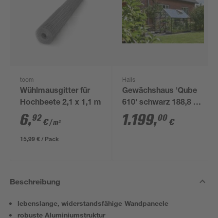
toom
Halls
Wühlmausgitter für
Gewächshaus 'Qube
Hochbeete 2,1 x 1,1 m
610' schwarz 188,8 x
312,6 cm mit 3 mm
6
,
1.199
,
92
00
€
€
/ m²
Sicherheitsglas
15,99 € / Pack
Beschreibung
lebenslange, widerstandsfähige Wandpaneele
robuste Aluminiumstruktur