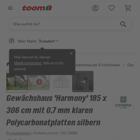
Mein Markt:
Troisdorf
✕
Hier kannst du deinen
, falls er nicht
Markt anpassen
/
Garten & Freizeit
/
Anzucht, Gewächshäuser & Hochbeete
/
Gewäch
stimmt.
+
5
Gewächshaus 'Harmony' 185 x
306 cm mit 0,7 mm klaren
Polycarbonatplatten silbern
Produktdetails
| Artikelnummer
:
10510899