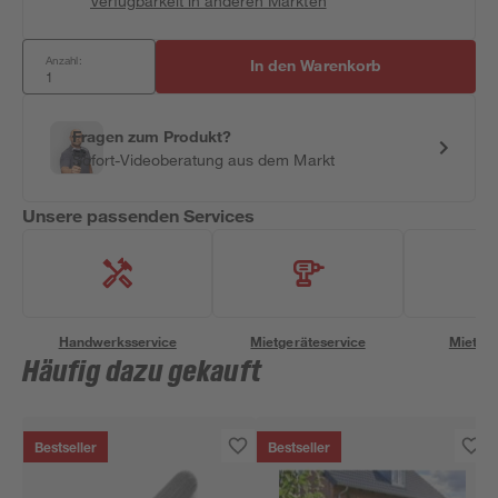
Verfügbarkeit in anderen Märkten
Anzahl:
In den Warenkorb
Fragen zum Produkt?
Sofort-Videoberatung aus dem Markt
Unsere passenden Services
Handwerksservice
Mietgeräteservice
Miettra
Häufig dazu gekauft
Bestseller
Bestseller