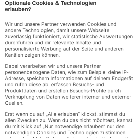
Bleib auf dem Laufenden mit unserem Newsletter
Der toom Newsletter: Keine Angebote und Aktionen mehr verpassen!
Zur Newsletter Anmeldung
Folge uns
Zahlungsarten
Versandarten
Sicher einkaufen
Jetzt die toom-App herunterladen