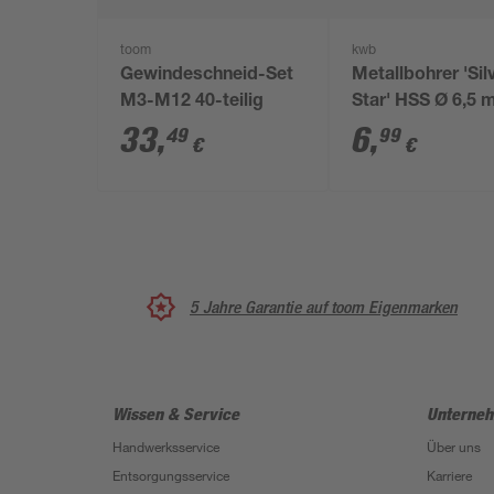
toom
kwb
Gewindeschneid-Set
Metallbohrer 'Sil
M3-M12 40-teilig
Star' HSS Ø 6,5
33
,
6
,
49
99
€
€
5 Jahre Garantie auf toom Eigenmarken
Wissen & Service
Unterne
Handwerksservice
Über uns
Entsorgungsservice
Karriere