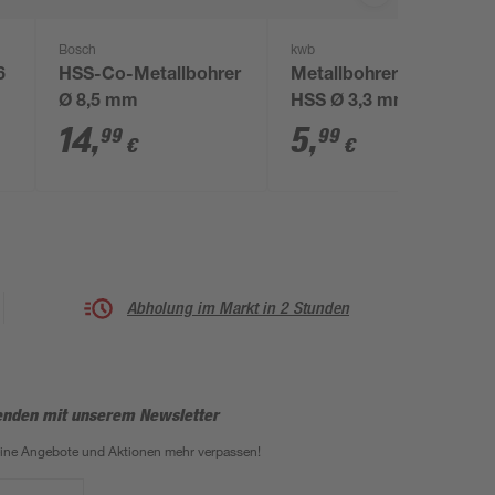
Bosch
kwb
6
HSS-Co-Metallbohrer
Metallbohrer 'Cobalt'
Ø 8,5 mm
HSS Ø 3,3 mm
14
,
5
,
99
99
€
€
Abholung im Markt in 2 Stunden
enden mit unserem Newsletter
eine Angebote und Aktionen mehr verpassen!