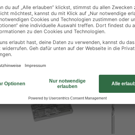
Das 3-teilige Gewindebohrer-Set s
einem Fertigschneider zusammen. 
M12 konzipiert. Dies entspricht 
Norm DIN 352 gefertigt und beste