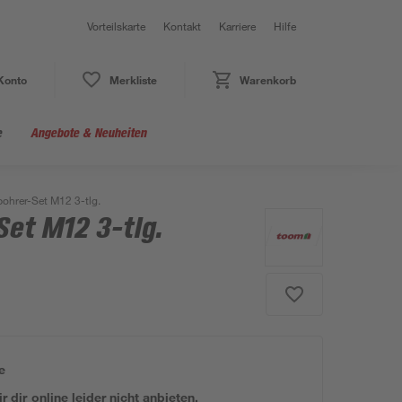
Vorteilskarte
Kontakt
Karriere
Hilfe
Konto
Merkliste
Warenkorb
e
Angebote & Neuheiten
ohrer-Set M12 3-tlg.
et M12 3-tlg.
e
 dir online leider nicht anbieten.