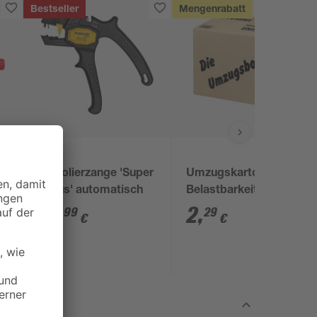
Bestseller
Mengenrabatt
Abisolierzange 'Super
Umzugskarton 50 l,
4 Plus' automatisch
Belastbarkeit 15 kg
15
,
2
,
99
29
€
€