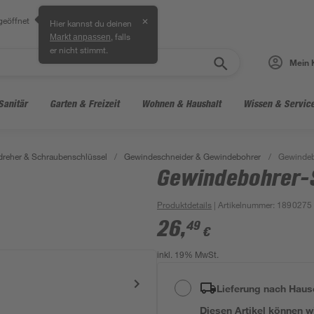
geöffnet
✕
Hier kannst du deinen
, falls
Markt anpassen
er nicht stimmt.
Mein 
Sanitär
Garten & Freizeit
Wohnen & Haushalt
Wissen & Servic
reher & Schraubenschlüssel
/
Gewindeschneider & Gewindebohrer
/
Gewindeb
Gewindebohrer-S
Produktdetails
| Artikelnummer
:
1890275
26
,
49
€
inkl. 19% MwSt.
Lieferung nach Haus
Diesen Artikel können wir