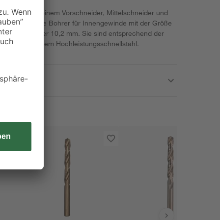
etzt sich aus einem Vorschneider, Mittelschneider und
Dabei sind die Bohrer für Innengewinde mit der Größe
dem Durchmesser 10,2 mm. Sie sind entsprechend der
hen aus robustem Hochleistungsschnellstahl.