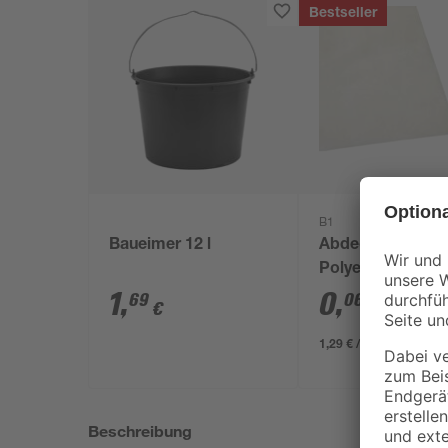
Bestseller
B1
Baueimer 12 l
Abdeckplane
Polyethylen
transparent 4 x 
1
,
0
,
69
06
€
€
/ m²
1,29 € / Pack
Beschreibung