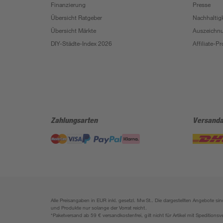
Finanzierung
Presse
Übersicht Ratgeber
Nachhaltigk
Übersicht Märkte
Auszeichn
DIY-Städte-Index 2026
Affiliate-
Zahlungsarten
Versanda
Alle Preisangaben in EUR inkl. gesetzl. MwSt.. Die dargestellten Angebote 
und Produkte nur solange der Vorrat reicht.
*Paketversand ab 59 € versandkostenfrei, gilt nicht für Artikel mit Speditionsv