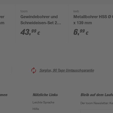
toom
kwb
ver
Gewindebohrer und
Metallbohrer HSS Ø 
 mm
Schneideisen-Set 20-
x 139 mm
teilig
43
,
6
,
99
99
€
€
Sorglos, 90 Tage Umtauschgarantie
hmen
Nützliche Links
Bleib auf dem Lauf
Leichte Sprache
Der toom Newsletter: K
Hilfe