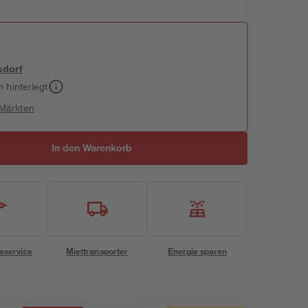
sdorf
h hinterlegt
 Märkten
In den Warenkorb
eservice
Miettransporter
Energie sparen