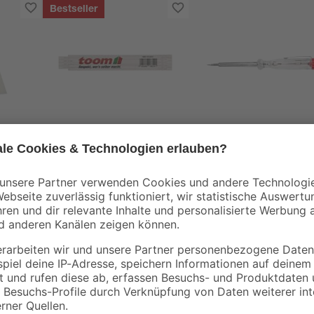
Bestseller
toom
toom
Zollstock Holz 2 m
Spannungsprüfer 60
mm 120 - 250 V
5 m
4
,
2
,
29
49
€
€