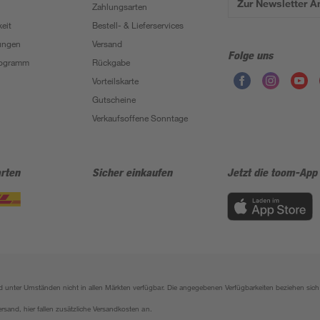
Zur Newsletter 
Zahlungsarten
eit
Bestell- & Lieferservices
ungen
Versand
Folge uns
Programm
Rückgabe
Vorteilskarte
Gutscheine
Verkaufsoffene Sonntage
rten
Sicher einkaufen
Jetzt die toom-App
sind unter Umständen nicht in allen Märkten verfügbar. Die angegebenen Verfügbarkeiten beziehen s
ersand, hier fallen zusätzliche Versandkosten an.