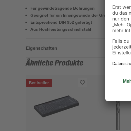
Für gewindetragende Bohrungen
Geeignet für ein Innengewinde der Größe M12
Entsprechend DIN 352 gefertigt
Aus Hochleistungsschnellstahl
Eigenschaften
Ähnliche Produkte
Bestseller