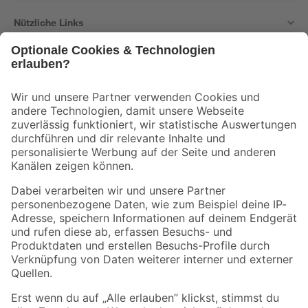
Nützliche Links
Bleib auf dem Laufenden mit unserem Newsletter
Der toom Newsletter: Keine Angebote und Aktionen mehr verpassen!
Zur Newsletter Anmeldung
Folge uns
Zahlungsarten
Versandarten
Sicher einkaufen