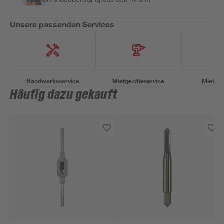
Unsere passenden Services
Handwerksservice
Mietgeräteservice
Miettra
Häufig dazu gekauft