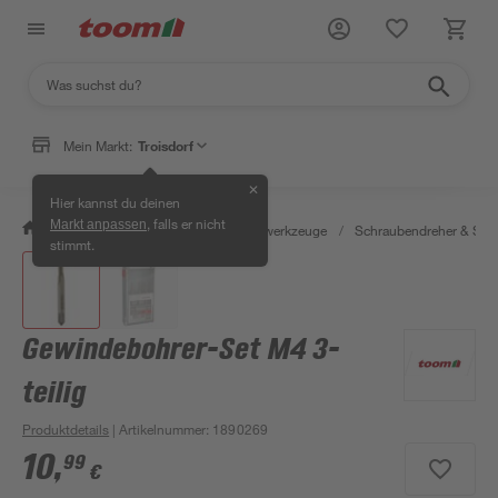
Mein Markt:
Troisdorf
✕
Hier kannst du deinen
, falls er nicht
Markt anpassen
/
Werkstatt & Maschinen
/
Handwerkzeuge
/
Schraubendreher & Sch
stimmt.
Gewindebohrer-Set M4 3-
teilig
Produktdetails
| Artikelnummer
:
1890269
10
,
99
€