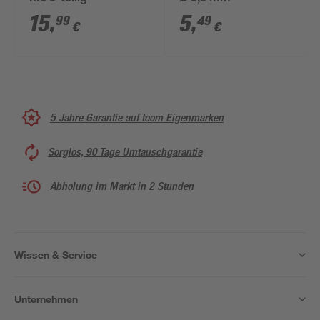
15
,
5
,
99
49
€
€
5 Jahre Garantie auf toom Eigenmarken
Sorglos, 90 Tage Umtauschgarantie
Abholung im Markt in 2 Stunden
Wissen & Service
Unternehmen