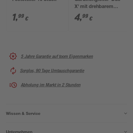
Feststeller 10 Stück
Gardinengleiter 'Duo-
X' mit drehbarem
Kopf weiß 25 Stück
1
,
4
,
99
99
€
€
5 Jahre Garantie auf toom Eigenmarken
Sorglos, 90 Tage Umtauschgarantie
Abholung im Markt in 2 Stunden
Wissen & Service
Unternehmen