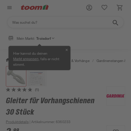
Mein Markt:
Troisdorf
✕
Hier kannst du deinen
, falls er nicht
Markt anpassen
/
Wohnen & Haushalt
/
Gardinen & Vorhänge
/
Gardinenstangen & G
stimmt.
(1)
Gleiter für Vorhangschienen
30 Stück
Produktdetails
| Artikelnummer
:
6360233
99