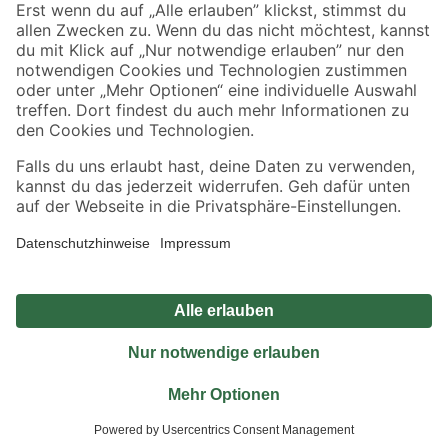
Sicher einkaufen
Jetzt die toom-App herunterladen
Alle Preisangaben in EUR inkl. gesetzl. MwSt.. Die dargestellten Angebote sind unter
Umständen nicht in allen Märkten verfügbar. Die angegebenen Verfügbarkeiten beziehen
sich auf den unter "Mein Markt" ausgewählten toom Baumarkt. Alle Angebote und
Produkte nur solange der Vorrat reicht.
*Paketversand ab 59 € versandkostenfrei, gilt nicht für Artikel mit Speditionsversand, hier
fallen zusätzliche Versandkosten an.
Datenschutz
Privatsphäre
Impressum
AGB
Nutzungsbedingungen
Widerrufsrecht
Vertrag widerrufen
Barrierefreiheit
© 2026 toom Baumarkt GmbH