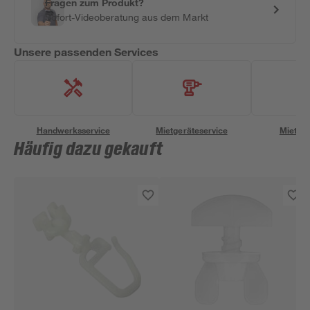
Fragen zum Produkt?
Sofort-Videoberatung aus dem Markt
Unsere passenden Services
Handwerksservice
Mietgeräteservice
Miettra
Häufig dazu gekauft