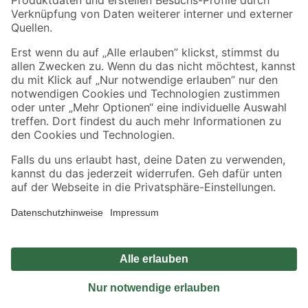
Sicher einkaufen
Jetzt die toom-App herunterladen
Alle Preisangaben in EUR inkl. gesetzl. MwSt.. Die dargestellten Angebote sind unter
Umständen nicht in allen Märkten verfügbar. Die angegebenen Verfügbarkeiten beziehen
sich auf den unter "Mein Markt" ausgewählten toom Baumarkt. Alle Angebote und
Produkte nur solange der Vorrat reicht.
*Paketversand ab 59 € versandkostenfrei, gilt nicht für Artikel mit Speditionsversand, hier
fallen zusätzliche Versandkosten an.
Datenschutz
Privatsphäre
Impressum
AGB
Nutzungsbedingungen
Widerrufsrecht
Vertrag widerrufen
Barrierefreiheit