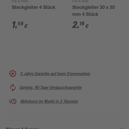
Fix-o-moll
Fix-o-moll
Steckgleiter 4 Stück
Steckgleiter 30 x 30
mm 4 Stück
1
,
2
,
59
19
€
€
5 Jahre Garantie auf toom Eigenmarken
Sorglos, 90 Tage Umtauschgarantie
Abholung im Markt in 2 Stunden
Wissen & Service