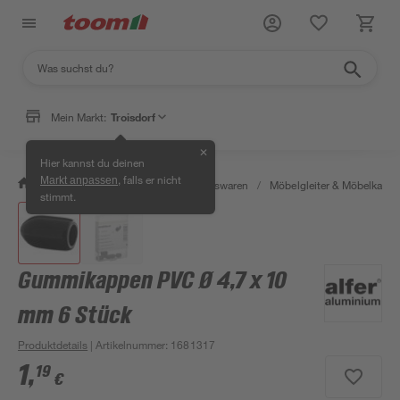
Mein Markt:
Troisdorf
✕
Hier kannst du deinen
, falls er nicht
Markt anpassen
/
Wohnen & Haushalt
/
Haushaltswaren
/
Möbelgleiter & Möbelkapp
stimmt.
Gummikappen PVC Ø 4,7 x 10
mm 6 Stück
Produktdetails
| Artikelnummer
:
1681317
1
,
19
€