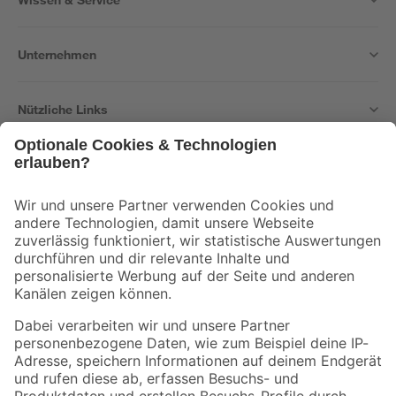
Unternehmen
Nützliche Links
Bleib auf dem Laufenden mit unserem Newsletter
Der toom Newsletter: Keine Angebote und Aktionen mehr verpassen!
Zur Newsletter Anmeldung
Folge uns
Zahlungsarten
Versandarten