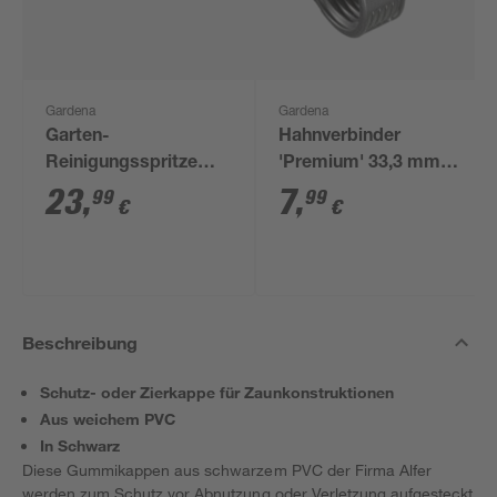
Gardena
Gardena
Garten-
Hahnverbinder
Reinigungsspritze
'Premium' 33,3 mm
'Comfort ecoPulse™'
(1") lose
23
,
7
,
99
99
€
€
mit 4 Strahlarten
Beschreibung
Schutz- oder Zierkappe für Zaunkonstruktionen
Aus weichem PVC
In Schwarz
Diese Gummikappen aus schwarzem PVC der Firma Alfer
werden zum Schutz vor Abnutzung oder Verletzung aufgesteckt