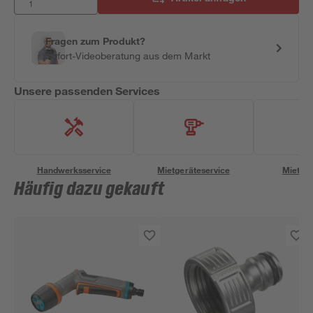
Fragen zum Produkt?
Sofort-Videoberatung aus dem Markt
Unsere passenden Services
Handwerksservice
Mietgeräteservice
Miettra
Häufig dazu gekauft