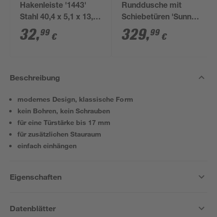
Hakenleiste '1443'
Runddusche mit
Stahl 40,4 x 5,1 x 13,9
Schiebetüren 'Sunny'
cm, 4 Haken
Mattschwarz Radius
32
,
329
,
99
99
€
€
550 mm für
Duschwanneneinbaumaß
885 - 910 mm
Beschreibung
modernes Design, klassische Form
kein Bohren, kein Schrauben
für eine Türstärke bis 17 mm
für zusätzlichen Stauraum
einfach einhängen
Eigenschaften
Datenblätter