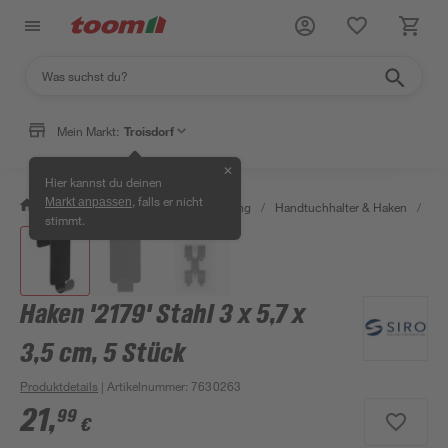
Mein Markt:
Troisdorf
✕
Hier kannst du deinen
, falls er nicht
Markt anpassen
/
Bad & Sanitär
/
Bad-Ausstattung
/
Handtuchhalter & Haken
/
Hak
stimmt.
Haken '2179' Stahl 3 x 5,7 x
3,5 cm, 5 Stück
Produktdetails
| Artikelnummer
:
7630263
21
,
99
€