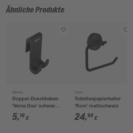
Ähnliche Produkte
Wenko
toom
Doppel-Duschhaken
Toilettenpapierhalter
'Verna Duo' schwarz
'Rom' mattschwarz
Silikon 5 x 9,5 x 4,5
5
,
24
,
19
99
€
€
cm