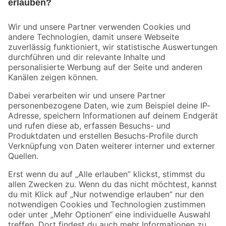
Bleib auf dem Laufenden mit unserem Newsletter
Der toom Newsletter: Keine Angebote und Aktionen mehr verpassen!
Zur Newsletter Anmeldung
Folge uns
Zahlungsarten
Versandarten
Sicher einkaufen
Jetzt die toom-App herunterladen