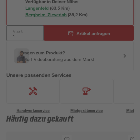
Verfügbar in Deiner Nähe:
Langenfeld
(
33,5
 Km)
Bergheim-Zieverich
(
35,2
 Km)
Anzahl:
Artikel anfragen
Fragen zum Produkt?
Sofort-Videoberatung aus dem Markt
Unsere passenden Services
Handwerksservice
Mietgeräteservice
Miettra
Häufig dazu gekauft