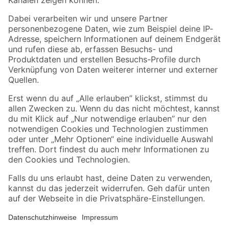
Folge uns
Zahlungsarten
Versandarten
Sicher einkaufen
Jetzt die toom-App herunterladen
Alle Preisangaben in EUR inkl. gesetzl. MwSt.. Die dargestellten Angebote sind unter
Umständen nicht in allen Märkten verfügbar. Die angegebenen Verfügbarkeiten beziehen
sich auf den unter "Mein Markt" ausgewählten toom Baumarkt. Alle Angebote und
Produkte nur solange der Vorrat reicht.
*Paketversand ab 59 € versandkostenfrei, gilt nicht für Artikel mit Speditionsversand, hier