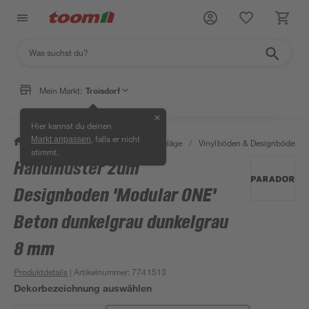
Mein Markt:
Troisdorf
✕
Hier kannst du deinen
, falls er nicht
Markt anpassen
/
Bauen & Renovieren
/
Bodenbeläge
/
Vinylböden & Designböden
/
stimmt.
Handmuster zum
Designboden 'Modular ONE'
Beton dunkelgrau dunkelgrau
8 mm
Produktdetails
| Artikelnummer
:
7741513
Dekorbezeichnung auswählen