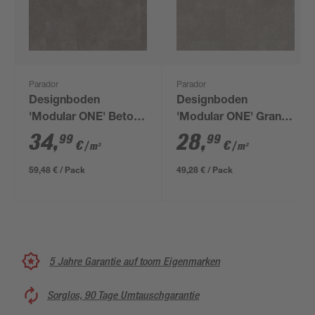
Parador
Parador
Designboden
Designboden
'Modular ONE' Beton
'Modular ONE' Granit
dunkelgrau 8 mm
grau 8 mm
34
,
28
,
99
99
€
€
/ m²
/ m²
59,48 € / Pack
49,28 € / Pack
5 Jahre Garantie auf toom Eigenmarken
Sorglos, 90 Tage Umtauschgarantie