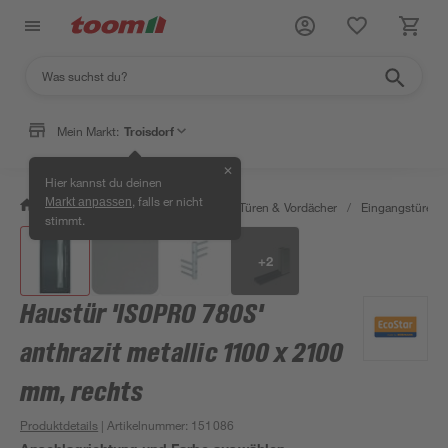
Mein Markt:
Troisdorf
✕
Hier kannst du deinen
, falls er nicht
Markt anpassen
/
Bauen & Renovieren
/
Fenster, Türen & Vordächer
/
Eingangstüren
stimmt.
+
2
Haustür 'ISOPRO 780S'
anthrazit metallic 1100 x 2100
mm, rechts
Produktdetails
| Artikelnummer
:
151086