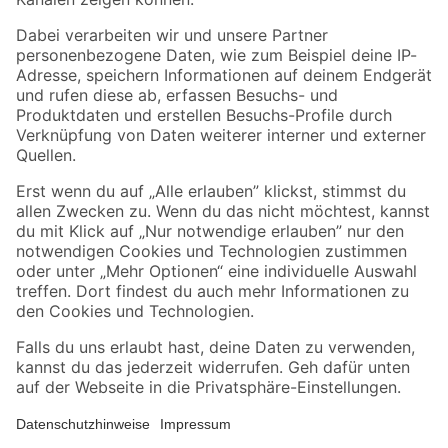
Folge uns
Zahlungsarten
Versandarten
Sicher einkaufen
Jetzt die toom-App herunterladen
Alle Preisangaben in EUR inkl. gesetzl. MwSt.. Die dargestellten Angebote sind unter
Umständen nicht in allen Märkten verfügbar. Die angegebenen Verfügbarkeiten beziehen
sich auf den unter "Mein Markt" ausgewählten toom Baumarkt. Alle Angebote und
Produkte nur solange der Vorrat reicht.
*Paketversand ab 59 € versandkostenfrei, gilt nicht für Artikel mit Speditionsversand, hier