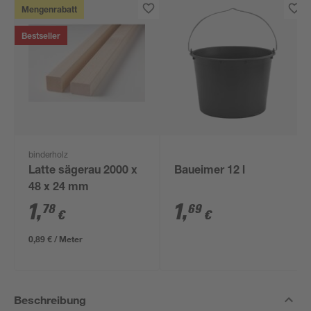
Mengenrabatt
Bestseller
binderholz
Latte sägerau 2000 x
Baueimer 12 l
48 x 24 mm
1
,
1
,
78
69
€
€
0,89 € / Meter
Beschreibung