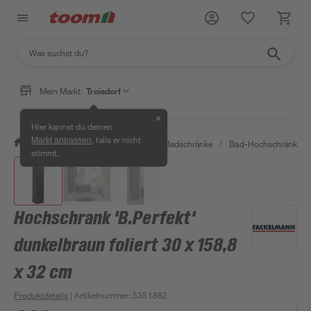
Mein Markt:
Troisdorf
✕
Hier kannst du deinen
, falls er nicht
Markt anpassen
/
Bad & Sanitär
/
Badmöbel
/
Badschränke
/
Bad-Hochschränke
/
stimmt.
Hochschrank 'B.Perfekt'
dunkelbraun foliert 30 x 158,8
x 32 cm
Produktdetails
| Artikelnummer
:
5351882