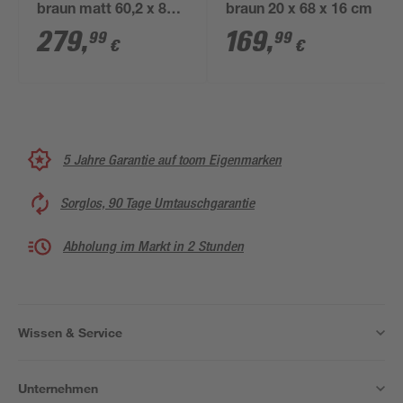
braun matt 60,2 x 82,6
braun 20 x 68 x 16 cm
x 32 cm
279
,
169
,
99
99
€
€
5 Jahre Garantie auf toom Eigenmarken
Sorglos, 90 Tage Umtauschgarantie
Abholung im Markt in 2 Stunden
Wissen & Service
Unternehmen