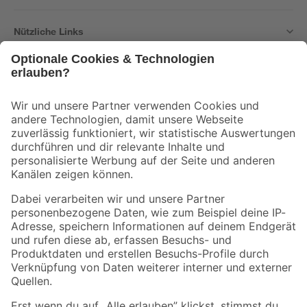
Nützliche Links
Bleib auf dem Laufenden mit unserem Newsletter
Der toom Newsletter: Keine Angebote und Aktionen mehr verpassen!
Zur Newsletter Anmeldung
Folge uns
Zahlungsarten
Versandarten
Sicher einkaufen