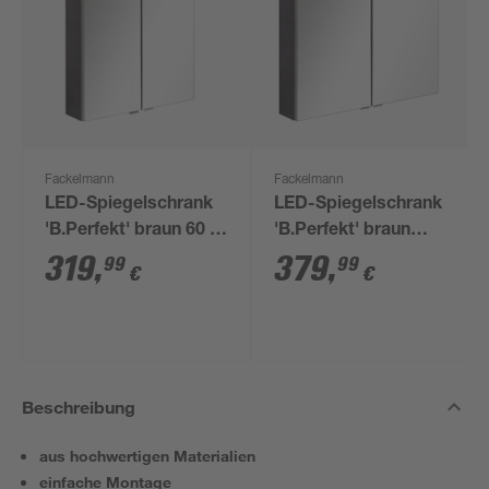
Fackelmann
Fackelmann
LED-Spiegelschrank
LED-Spiegelschrank
'B.Perfekt' braun 60 x
'B.Perfekt' braun
69,4 x 15,2 cm
glänzend 80 x 69,4 x
319
,
379
,
99
99
€
€
23,5 cm
Beschreibung
aus hochwertigen Materialien
einfache Montage