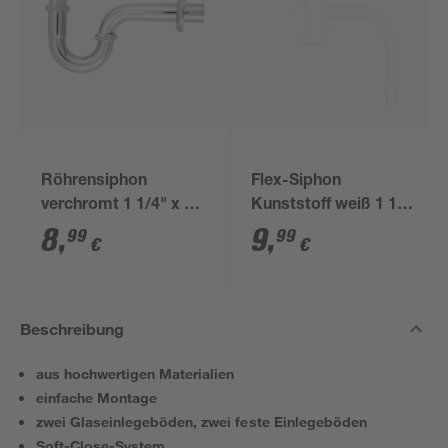
Röhrensiphon
Flex-Siphon
verchromt 1 1/4" x 32
Kunststoff weiß 1 1/2'
mm
x 40/50 mm
8
,
9
,
99
99
€
€
Beschreibung
aus hochwertigen Materialien
einfache Montage
zwei Glaseinlegeböden, zwei feste Einlegeböden
Soft-Close-System