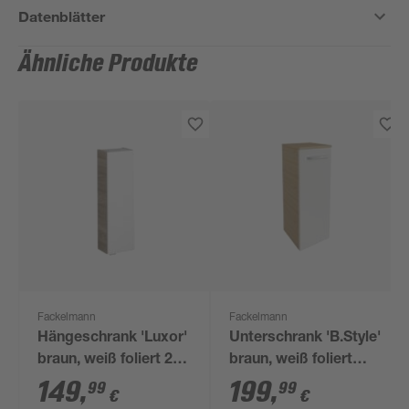
Datenblätter
Ähnliche Produkte
Fackelmann
Fackelmann
Hängeschrank 'Luxor'
Unterschrank 'B.Style'
braun, weiß foliert 20
braun, weiß foliert
x 68 x 16 cm
30,2 x 82,6 x 32 cm
149
,
199
,
99
99
€
€
links