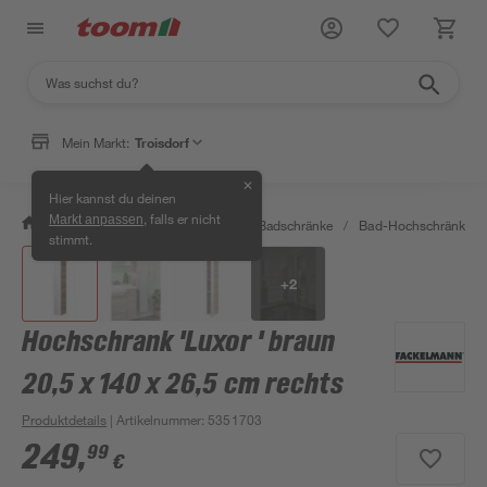
Mein Markt:
Troisdorf
✕
Hier kannst du deinen
, falls er nicht
Markt anpassen
/
Bad & Sanitär
/
Badmöbel
/
Badschränke
/
Bad-Hochschränke
/
stimmt.
+
2
Hochschrank 'Luxor ' braun
20,5 x 140 x 26,5 cm rechts
Produktdetails
| Artikelnummer
:
5351703
249
,
99
€