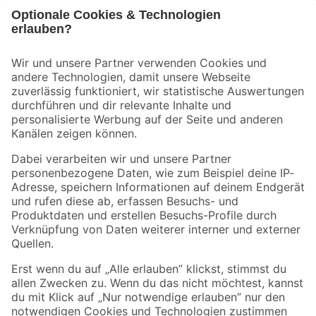
Bleib auf dem Laufenden mit unserem Newsletter
Der toom Newsletter: Keine Angebote und Aktionen mehr verpassen!
Zur Newsletter Anmeldung
Folge uns
Zahlungsarten
Versandarten
Sicher einkaufen
Jetzt die toom-App herunterladen