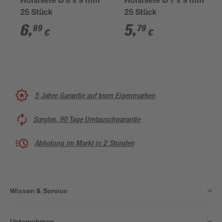
Hohlniete Ø 8 x 9 mm
Hohlniete Ø 7 x 9 mm
25 Stück
25 Stück
6
,
5
,
99
79
€
€
5 Jahre Garantie auf toom Eigenmarken
Sorglos, 90 Tage Umtauschgarantie
Abholung im Markt in 2 Stunden
Wissen & Service
Unternehmen