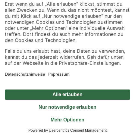
Sicher einkaufen
Jetzt die toom-App herunterladen
Alle Preisangaben in EUR inkl. gesetzl. MwSt.. Die dargestellten Angebote sind unter
Umständen nicht in allen Märkten verfügbar. Die angegebenen Verfügbarkeiten beziehen
sich auf den unter "Mein Markt" ausgewählten toom Baumarkt. Alle Angebote und
Produkte nur solange der Vorrat reicht.
*Paketversand ab 59 € versandkostenfrei, gilt nicht für Artikel mit Speditionsversand, hier
fallen zusätzliche Versandkosten an.
Datenschutz
Privatsphäre
Impressum
AGB
Nutzungsbedingungen
Widerrufsrecht
Vertrag widerrufen
Barrierefreiheit
© 2026 toom Baumarkt GmbH