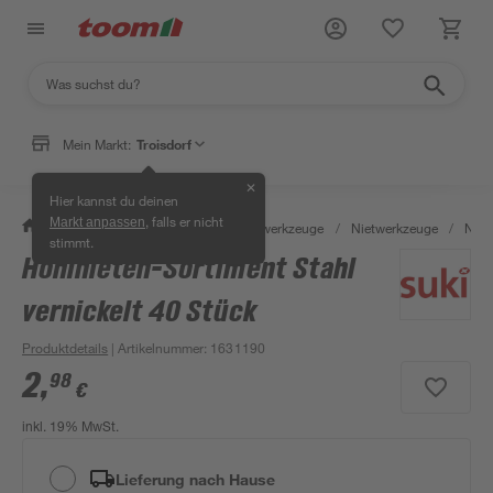
Mein Markt:
Troisdorf
✕
Hier kannst du deinen
, falls er nicht
Markt anpassen
/
Werkstatt & Maschinen
/
Handwerkzeuge
/
Nietwerkzeuge
/
Niet
stimmt.
Hohlnieten-Sortiment Stahl
vernickelt 40 Stück
Produktdetails
| Artikelnummer
:
1631190
2
,
98
€
inkl. 19% MwSt.
Lieferung nach Hause