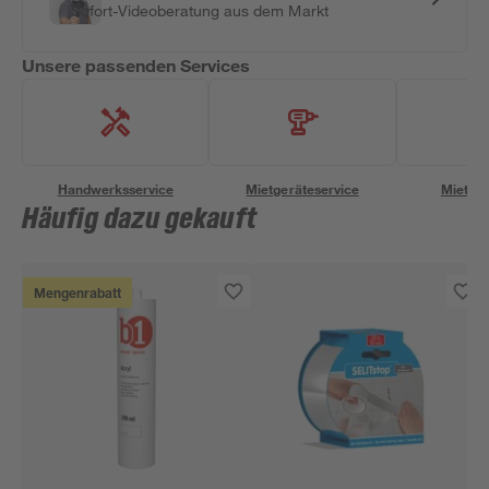
Sofort-Videoberatung aus dem Markt
Unsere passenden Services
Handwerksservice
Mietgeräteservice
Miettra
Häufig dazu gekauft
Mengenrabatt