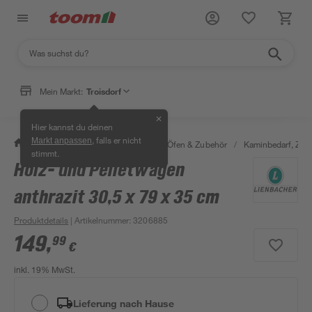
Mein Markt:
Troisdorf
✕
Hier kannst du deinen
, falls er nicht
Markt anpassen
/
Bauen & Renovieren
/
Kamine, Öfen & Zubehör
/
Kaminbedarf, Zube
stimmt.
Holz- und Pelletwagen
anthrazit 30,5 x 79 x 35 cm
Produktdetails
| Artikelnummer
:
3206885
149
,
99
€
inkl. 19% MwSt.
Lieferung nach Hause