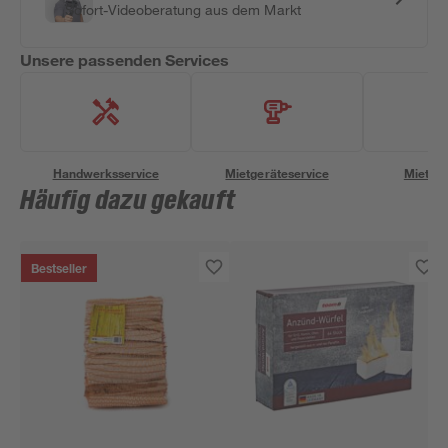
Sofort-Videoberatung aus dem Markt
Unsere passenden Services
Handwerksservice
Mietgeräteservice
Miettra
Häufig dazu gekauft
Bestseller