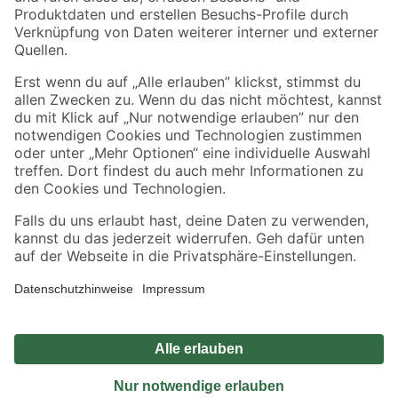
Sicher einkaufen
Jetzt die toom-App herunterladen
Alle Preisangaben in EUR inkl. gesetzl. MwSt.. Die dargestellten Angebote sind unter
Umständen nicht in allen Märkten verfügbar. Die angegebenen Verfügbarkeiten beziehen
sich auf den unter "Mein Markt" ausgewählten toom Baumarkt. Alle Angebote und
Produkte nur solange der Vorrat reicht.
*Paketversand ab 59 € versandkostenfrei, gilt nicht für Artikel mit Speditionsversand, hier
fallen zusätzliche Versandkosten an.
Datenschutz
Privatsphäre
Impressum
AGB
Nutzungsbedingungen
Widerrufsrecht
Vertrag widerrufen
Barrierefreiheit