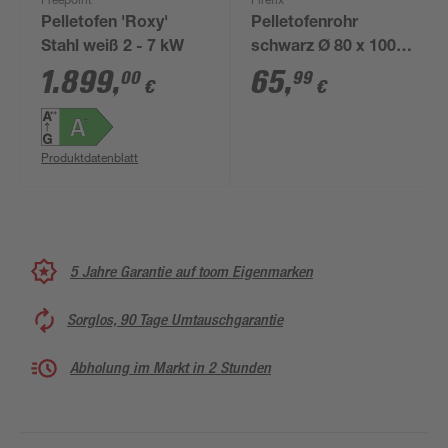
Freepoint
Firefix
Pelletofen 'Roxy'
Pelletofenrohr
Stahl weiß 2 - 7 kW
schwarz Ø 80 x 1000
mm
1.899
,
65
,
00
99
€
€
Produktdatenblatt
5 Jahre Garantie auf toom Eigenmarken
Sorglos, 90 Tage Umtauschgarantie
Abholung im Markt in 2 Stunden