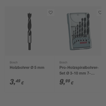
Bosch
Bosch
Holzbohrer Ø 5 mm
Pro-Holzspiralbohrer-
Set Ø 3-10 mm 7-
teilig
3
,
9
,
49
99
€
€