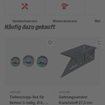
Handwerksservice
Mietgeräteservice
Miettra
Häufig dazu gekauft
wolfcraft
wolfcraft
Tiefenstopp-Set für
Gehrungswinkel
Bohrer 3-teilig, Ø 6, 8,
Kunststoff 27,5 cm