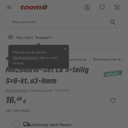
Mein Markt:
Troisdorf
✕
Hier kannst du deinen
, falls er nicht
Markt anpassen
/
Werkstatt & Maschinen
/
Elektrowerkzeuge
/
Bohrmaschinen & Boh
stimmt.
Holzbohrer-Set CV 5-teilig
S=6-kt. ø3-8mm
Produktdetails
| Artikelnummer
:
1750720
16
,
49
€
inkl. 19% MwSt.
Lieferung nach Hause