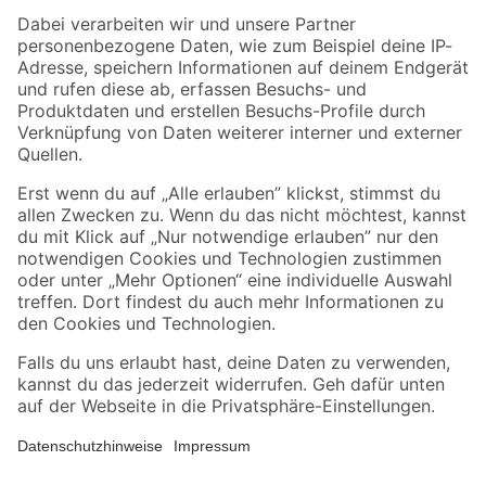
Zahlungsarten
Versandarten
Sicher einkaufen
Jetzt die toom-App herunterladen
Alle Preisangaben in EUR inkl. gesetzl. MwSt.. Die dargestellten Angebote sind unter
Umständen nicht in allen Märkten verfügbar. Die angegebenen Verfügbarkeiten beziehen
sich auf den unter "Mein Markt" ausgewählten toom Baumarkt. Alle Angebote und
Produkte nur solange der Vorrat reicht.
*Paketversand ab 59 € versandkostenfrei, gilt nicht für Artikel mit Speditionsversand, hier
fallen zusätzliche Versandkosten an.