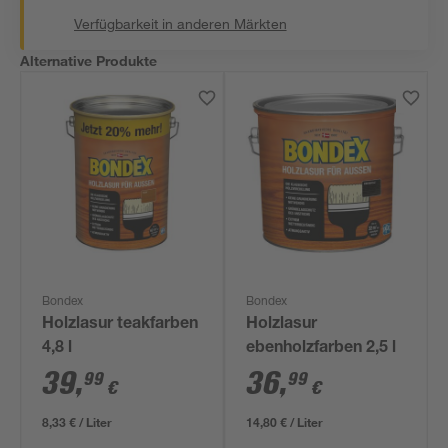
Verfügbarkeit in anderen Märkten
Alternative Produkte
Bondex
Bondex
Holzlasur teakfarben
Holzlasur
4,8 l
ebenholzfarben 2,5 l
39
,
36
,
99
99
€
€
8,33 € / Liter
14,80 € / Liter