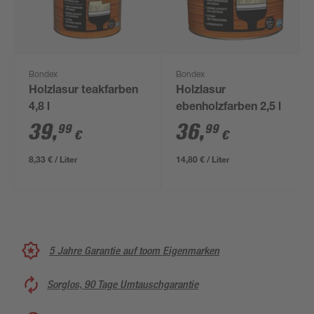
Bondex
Bondex
Holzlasur teakfarben
Holzlasur
4,8 l
ebenholzfarben 2,5 l
39
,
36
,
99
99
€
€
8,33 € / Liter
14,80 € / Liter
5 Jahre Garantie auf toom Eigenmarken
Sorglos, 90 Tage Umtauschgarantie