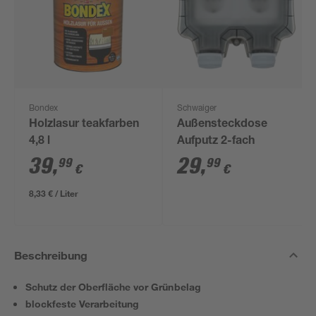
Bondex
Schwaiger
Holzlasur teakfarben
Außensteckdose
4,8 l
Aufputz 2-fach
39
,
29
,
99
99
€
€
8,33 € / Liter
Beschreibung
Schutz der Oberfläche vor Grünbelag
blockfeste Verarbeitung