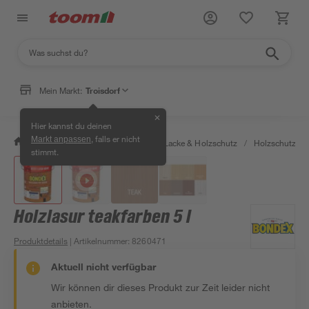
Mein Markt:
Troisdorf
✕
Hier kannst du deinen
, falls er nicht
Markt anpassen
/
Bauen & Renovieren
/
Farben, Lacke & Holzschutz
/
Holzschutz & 
stimmt.
Holzlasur teakfarben 5 l
Produktdetails
| Artikelnummer
:
8260471
Aktuell nicht verfügbar
Wir können dir dieses Produkt zur Zeit leider nicht
anbieten.