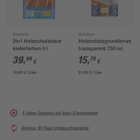
Xyladecor
Xyladecor
2in1 Holzschutzlasur
Holzschutzgrundierung
kieferfarben 4 l
transparent 750 ml
39
,
15
,
99
79
€
€
10,00 € / Liter
21,05 € / Liter
5 Jahre Garantie auf toom Eigenmarken
Sorglos, 90 Tage Umtauschgarantie