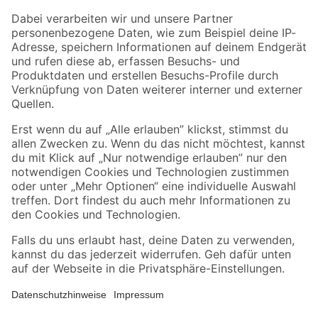
Zahlungsarten
Versandarten
Sicher einkaufen
Jetzt die toom-App herunterladen
Alle Preisangaben in EUR inkl. gesetzl. MwSt.. Die dargestellten Angebote sind unter
Umständen nicht in allen Märkten verfügbar. Die angegebenen Verfügbarkeiten beziehen
sich auf den unter "Mein Markt" ausgewählten toom Baumarkt. Alle Angebote und
Produkte nur solange der Vorrat reicht.
*Paketversand ab 59 € versandkostenfrei, gilt nicht für Artikel mit Speditionsversand, hier
fallen zusätzliche Versandkosten an.