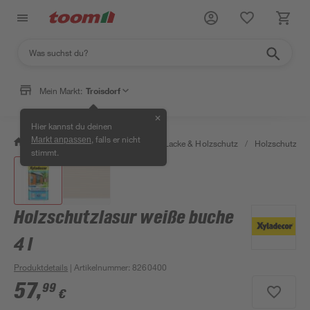
Mein Markt:
Troisdorf
✕
Hier kannst du deinen
, falls er nicht
Markt anpassen
/
Bauen & Renovieren
/
Farben, Lacke & Holzschutz
/
Holzschutz & 
stimmt.
Holzschutzlasur weiße buche
4 l
Produktdetails
| Artikelnummer
:
8260400
57
,
99
€