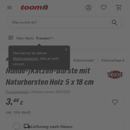
Mein Markt:
Troisdorf
✕
Hier kannst du deinen
, falls er nicht
Markt anpassen
/
Garten & Freizeit
/
Tierbedarf
/
Katzenbedarf
/
Katzenpflege & -h
stimmt.
Hunde-/Katzen-Bürste mit
Naturborsten Holz 5 x 18 cm
Produktdetails
| Artikelnummer
:
2602232
3
,
49
€
inkl. 19% MwSt.
Lieferung nach Hause