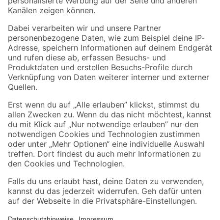
Folge uns
Zahlungsarten
Versandarten
Sicher einkaufen
Jetzt die toom-App herunterladen
Alle Preisangaben in EUR inkl. gesetzl. MwSt.. Die dargestellten Angebote sind unter
Umständen nicht in allen Märkten verfügbar. Die angegebenen Verfügbarkeiten beziehen
sich auf den unter "Mein Markt" ausgewählten toom Baumarkt. Alle Angebote und
Produkte nur solange der Vorrat reicht.