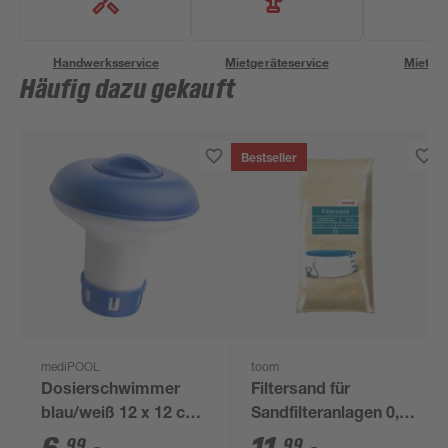
Handwerksservice
Mietgeräteservice
Miettra
Häufig dazu gekauft
Bestseller
mediPOOL
toom
Dosierschwimmer
Filtersand für
blau/weiß 12 x 12 cm,
Sandfilteranlagen 0,7-
für 20 g Tabs
1,2 mm 25 kg
99
99