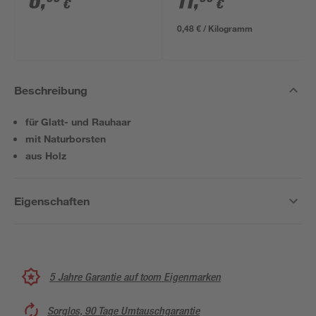
6
,
11
,
€
€
0,48 € / Kilogramm
Beschreibung
für Glatt- und Rauhaar
mit Naturborsten
aus Holz
Eigenschaften
5 Jahre Garantie auf toom Eigenmarken
Sorglos, 90 Tage Umtauschgarantie