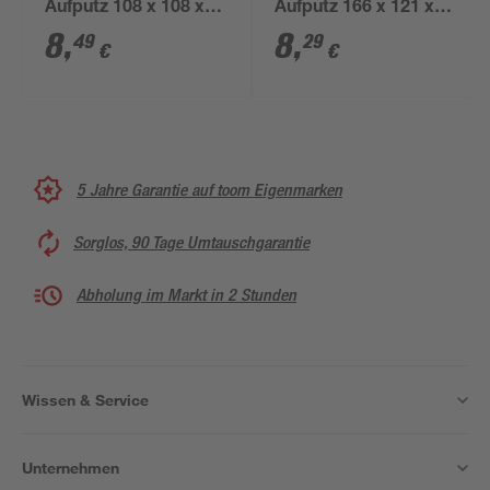
Aufputz 108 x 108 x
Aufputz 166 x 121 x
64 mm IP65
80 mm
8
,
8
,
49
29
€
€
5 Jahre Garantie auf toom Eigenmarken
Sorglos, 90 Tage Umtauschgarantie
Abholung im Markt in 2 Stunden
Wissen & Service
Unternehmen