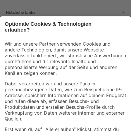
Nützliche Links
Bleib auf dem Laufenden mit unserem Newsletter
Der toom Newsletter: Keine Angebote und Aktionen mehr verpassen!
Zur Newsletter Anmeldung
Folge uns
Zahlungsarten
Versandarten
Sicher einkaufen