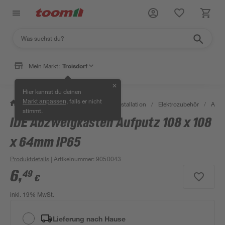
Mein Markt:
Troisdorf
✕
Hier kannst du deinen
, falls er nicht
Markt anpassen
/
Bauen & Renovieren
/
Elektroinstallation
/
Elektrozubehör
/
Abzw
stimmt.
IDE Abzweigkasten Aufputz 108 x 108
x 64mm IP65
Produktdetails
| Artikelnummer
:
9050043
6
,
49
€
inkl. 19% MwSt.
Lieferung nach Hause