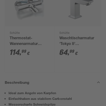
Schütte
Schütte
Thermostat-
Waschtischarmatur
Wannenarmatur
'Tokyo II'
'London' chromfarben
chromfarben
114
,
64
,
99
99
€
€
Beschreibung
Ideal zum Angeln von Karpfen
Einfachhaken aus stabilem Carbonstahl
Messerscharfe Schneidspitze