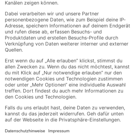
Folge uns
Zahlungsarten
Versandarten
Sicher einkaufen
Jetzt die toom-App herunterladen
Alle Preisangaben in EUR inkl. gesetzl. MwSt.. Die dargestellten Angebote sind unter
Umständen nicht in allen Märkten verfügbar. Die angegebenen Verfügbarkeiten beziehen
sich auf den unter "Mein Markt" ausgewählten toom Baumarkt. Alle Angebote und
Produkte nur solange der Vorrat reicht.
*Paketversand ab 59 € versandkostenfrei, gilt nicht für Artikel mit Speditionsversand, hier