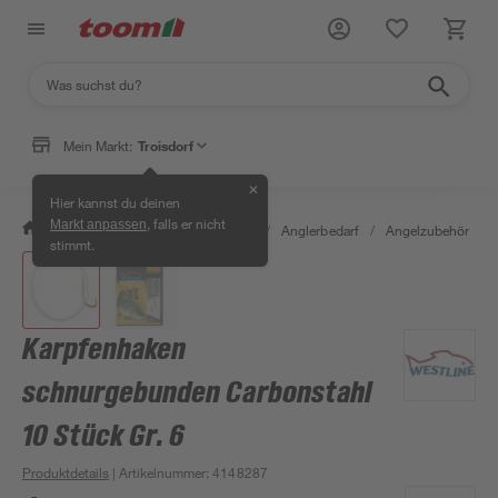
Mein Markt:
Troisdorf
✕
Hier kannst du deinen
, falls er nicht
Markt anpassen
/
Garten & Freizeit
/
Tierbedarf
/
Anglerbedarf
/
Angelzubehör
/
stimmt.
Karpfenhaken
schnurgebunden Carbonstahl
10 Stück Gr. 6
Produktdetails
| Artikelnummer
:
4148287