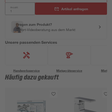
Anzahl:
Artikel anfragen
Fragen zum Produkt?
Sofort-Videoberatung aus dem Markt
Unsere passenden Services
Handwerksservice
Mietgeräteservice
Miettra
Häufig dazu gekauft