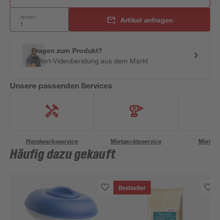
Anzahl:
Artikel anfragen
Fragen zum Produkt?
Sofort-Videoberatung aus dem Markt
Unsere passenden Services
Handwerksservice
Mietgeräteservice
Miettra
Häufig dazu gekauft
Bestseller