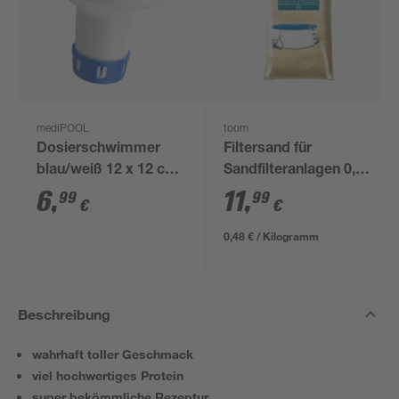
mediPOOL
toom
Dosierschwimmer
Filtersand für
blau/weiß 12 x 12 cm,
Sandfilteranlagen 0,7-
für 20 g Tabs
1,2 mm 25 kg
6
,
11
,
99
99
€
€
0,48 € / Kilogramm
Beschreibung
wahrhaft toller Geschmack
viel hochwertiges Protein
super bekömmliche Rezeptur