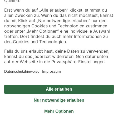
Sicher einkaufen
Jetzt die toom-App herunterladen
Alle Preisangaben in EUR inkl. gesetzl. MwSt.. Die dargestellten Angebote sind unter
Umständen nicht in allen Märkten verfügbar. Die angegebenen Verfügbarkeiten beziehen
sich auf den unter "Mein Markt" ausgewählten toom Baumarkt. Alle Angebote und
Produkte nur solange der Vorrat reicht.
*Paketversand ab 59 € versandkostenfrei, gilt nicht für Artikel mit Speditionsversand, hier
fallen zusätzliche Versandkosten an.
Datenschutz
Privatsphäre
Impressum
AGB
Nutzungsbedingungen
Widerrufsrecht
Vertrag widerrufen
Barrierefreiheit
© 2026 toom Baumarkt GmbH