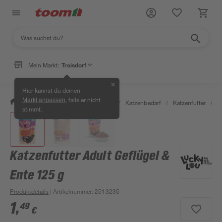
Mein Markt:
Troisdorf
✕
Hier kannst du deinen
, falls er nicht
Markt anpassen
/
Garten & Freizeit
/
Tierbedarf
/
Katzenbedarf
/
Katzenfutter
/
K
stimmt.
Katzenfutter Adult Geflügel &
Ente 125 g
Produktdetails
| Artikelnummer
:
2513235
1
,
49
€