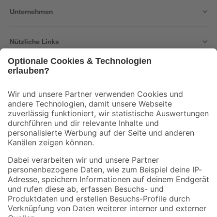
Unternehmen
Nützliche Links
Bleib auf dem Laufenden mit unserem Newsletter
Der toom Newsletter: Keine Angebote und Aktionen mehr verpassen!
Zur Newsletter Anmeldung
Folge uns
Zahlungsarten
Versandarten