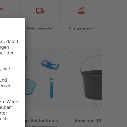
eservice
Miettransporter
Energie sparen
Pflege-Set für Pools
Baueimer 12 l