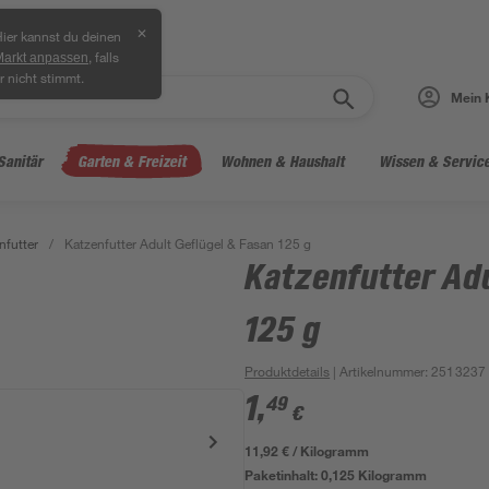
✕
ier kannst du deinen
, falls
Markt anpassen
r nicht stimmt.
Mein 
Sanitär
Garten & Freizeit
Wohnen & Haushalt
Wissen & Servic
nfutter
/
Katzenfutter Adult Geflügel & Fasan 125 g
Katzenfutter Adu
125 g
Produktdetails
| Artikelnummer
:
2513237
1
,
49
€
11,92 € / Kilogramm
Paketinhalt:
0,125 Kilogramm