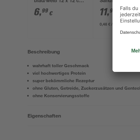
blau/weiß 12 x 12 cm,
Sandfilteranlagen
für 20 g Tabs
1,2 mm 25 kg
6
,
11
,
99
99
€
€
0,48 € / Kilogramm
Beschreibung
wahrhaft toller Geschmack
viel hochwertiges Protein
super bekömmliche Rezeptur
ohne Gluten, Getreide, Zuckerzusätzen und Gentec
ohne Konservierungsstoffe
Eigenschaften