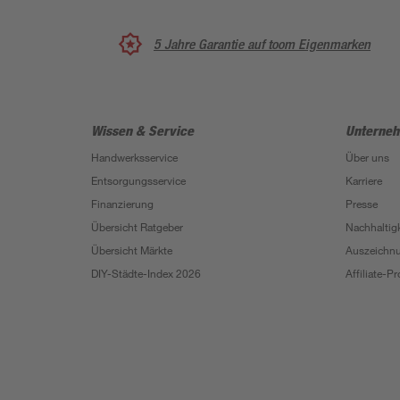
5 Jahre Garantie auf toom Eigenmarken
Wissen & Service
Unterne
Handwerksservice
Über uns
Entsorgungsservice
Karriere
Finanzierung
Presse
Übersicht Ratgeber
Nachhaltigk
Übersicht Märkte
Auszeichn
DIY-Städte-Index 2026
Affiliate-