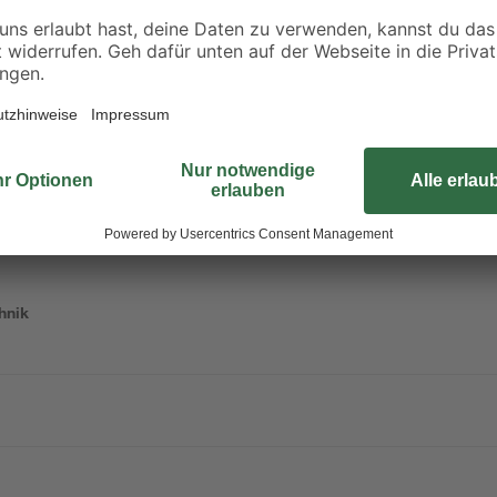
 0,7-
mm 25 kg
"Standard" Ø 360 c
2
,
36
,
99
99
€
€
3,29 €
0,12 € / Kilogramm
hnik