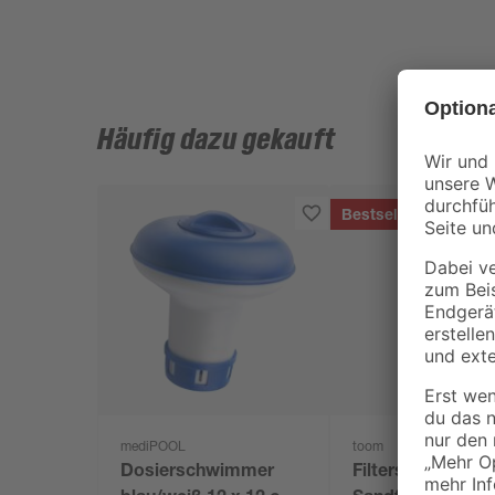
Häufig dazu gekauft
Bestseller
mediPOOL
toom
Dosierschwimmer
Filtersand für