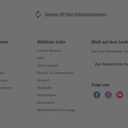
Sorglos, 90 Tage Umtauschgarantie
hmen
Nützliche Links
Bleib auf dem Lauf
Leichte Sprache
Der toom Newsletter: K
Hilfe
Zur Newsletter 
Zahlungsarten
eit
Bestell- & Lieferservices
ungen
Versand
Folge uns
Programm
Rückgabe
Vorteilskarte
Gutscheine
Verkaufsoffene Sonntage