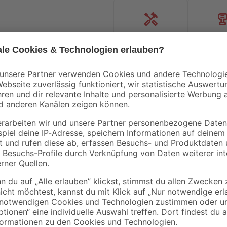
Handwerksservice
Mietgerät
Bestseller
Bestseller
Aktion
toom
mediPOOL
Spielsand beige 0-2
Abdeckplane