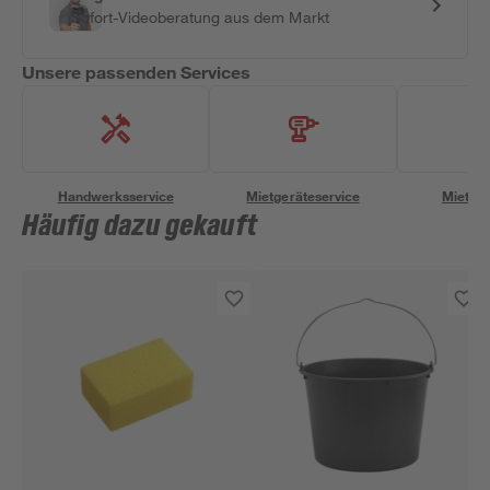
Sofort-Videoberatung aus dem Markt
Unsere passenden Services
Handwerksservice
Mietgeräteservice
Miettra
Häufig dazu gekauft