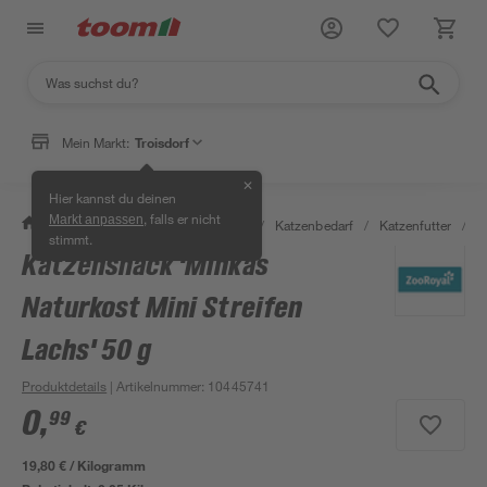
Mein Markt:
Troisdorf
✕
Hier kannst du deinen
, falls er nicht
Markt anpassen
/
Garten & Freizeit
/
Tierbedarf
/
Katzenbedarf
/
Katzenfutter
/
K
stimmt.
Katzensnack 'Minkas
Naturkost Mini Streifen
Lachs' 50 g
Produktdetails
| Artikelnummer
:
10445741
0
,
99
€
19,80 € / Kilogramm