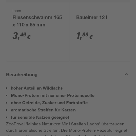
toom
Fliesenschwamm 165
Baueimer 12 l
x 110 x 65 mm
3
,
1
,
49
69
€
€
Beschreibung
hoher Anteil an Wildlachs
Mono-Protein mit nur einer Proteinquelle
ohne Getreide, Zucker und Farbstoffe
aromatische Streifen für Katzen
für sensible Katzen geeignet
ZooRoyal 'Minkas Naturkost Mini Streifen Lachs' überzeugen
durch aromatische Streifen. Die Mono‑Protein‑Rezeptur eignet