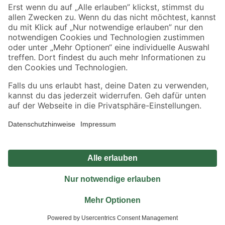
Sicher einkaufen
Jetzt die toom-App herunterladen
Alle Preisangaben in EUR inkl. gesetzl. MwSt.. Die dargestellten Angebote sind unter
Umständen nicht in allen Märkten verfügbar. Die angegebenen Verfügbarkeiten beziehen
sich auf den unter "Mein Markt" ausgewählten toom Baumarkt. Alle Angebote und
Produkte nur solange der Vorrat reicht.
*Paketversand ab 59 € versandkostenfrei, gilt nicht für Artikel mit Speditionsversand, hier
fallen zusätzliche Versandkosten an.
Datenschutz
Privatsphäre
Impressum
AGB
Nutzungsbedingungen
Widerrufsrecht
Vertrag widerrufen
Barrierefreiheit
© 2026 toom Baumarkt GmbH