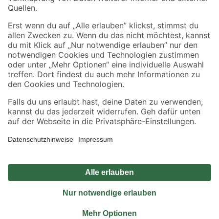
Sicher einkaufen
Jetzt die toom-App herunterladen
Alle Preisangaben in EUR inkl. gesetzl. MwSt.. Die dargestellten Angebote sind unter
Umständen nicht in allen Märkten verfügbar. Die angegebenen Verfügbarkeiten beziehen
sich auf den unter "Mein Markt" ausgewählten toom Baumarkt. Alle Angebote und
Produkte nur solange der Vorrat reicht.
*Paketversand ab 59 € versandkostenfrei, gilt nicht für Artikel mit Speditionsversand, hier
fallen zusätzliche Versandkosten an.
Datenschutz
Privatsphäre
Impressum
AGB
Nutzungsbedingungen
Widerrufsrecht
Vertrag widerrufen
Barrierefreiheit
© 2026 toom Baumarkt GmbH