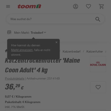
Mein Markt:
Troisdorf
✕
Hier kannst du deinen
, falls er nicht
Markt anpassen
/
Garten & Freizeit
/
Tierbedarf
/
Katzenbedarf
/
Katzenfutter
/
K
stimmt.
Katzentrockenfutter 'Maine
Coon Adult' 4 kg
Produktdetails
| Artikelnummer
:
2514149
36
,
29
€
9,07 € / Kilogramm
Paketinhalt:
4 Kilogramm
inkl. 7% MwSt.