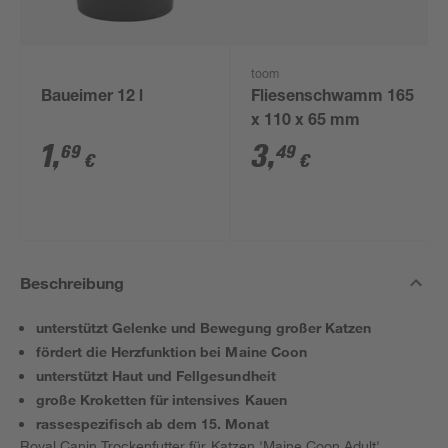
toom
Baueimer 12 l
Fliesenschwamm 165
x 110 x 65 mm
1
,
3
,
69
49
€
€
Beschreibung
unterstützt Gelenke und Bewegung großer Katzen
fördert die Herzfunktion bei Maine Coon
unterstützt Haut und Fellgesundheit
große Kroketten für intensives Kauen
rassespezifisch ab dem 15. Monat
Royal Canin Trockenfutter für Katzen 'Maine Coon Adult'