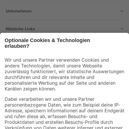
Unternehmen
Nützliche Links
Bleib auf dem Laufenden mit unserem Newsletter
Der toom Newsletter: Keine Angebote und Aktionen mehr verpassen!
Zur Newsletter Anmeldung
Folge uns
Zahlungsarten
Versandarten