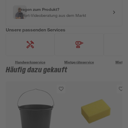
Fragen zum Produkt?
Sofort-Videoberatung aus dem Markt
Unsere passenden Services
Handwerksservice
Mietgeräteservice
Miettra
Häufig dazu gekauft