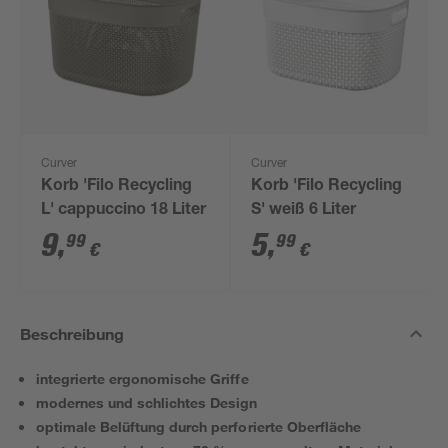
Curver
Curver
Korb 'Filo Recycling
Korb 'Filo Recycling
L' cappuccino 18 Liter
S' weiß 6 Liter
9
,
5
,
99
99
€
€
Beschreibung
integrierte ergonomische Griffe
modernes und schlichtes Design
optimale Belüftung durch perforierte Oberfläche