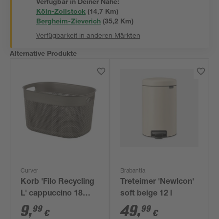
Verfügbar in Deiner Nähe:
Köln-Zollstock
(
14,7
 Km)
Bergheim-Zieverich
(
35,2
 Km)
Verfügbarkeit in anderen Märkten
Alternative Produkte
Curver
Brabantia
Korb 'Filo Recycling
Treteimer 'Newlcon'
L' cappuccino 18
soft beige 12 l
Liter
9
,
49
,
99
99
€
€