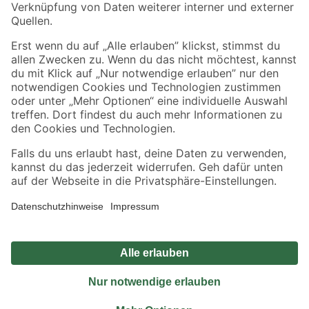
Sicher einkaufen
Jetzt die toom-App herunterladen
Alle Preisangaben in EUR inkl. gesetzl. MwSt.. Die dargestellten Angebote sind unter
Umständen nicht in allen Märkten verfügbar. Die angegebenen Verfügbarkeiten beziehen
sich auf den unter "Mein Markt" ausgewählten toom Baumarkt. Alle Angebote und
Produkte nur solange der Vorrat reicht.
*Paketversand ab 59 € versandkostenfrei, gilt nicht für Artikel mit Speditionsversand, hier
fallen zusätzliche Versandkosten an.
Datenschutz
Privatsphäre
Impressum
AGB
Nutzungsbedingungen
Widerrufsrecht
Vertrag widerrufen
Barrierefreiheit