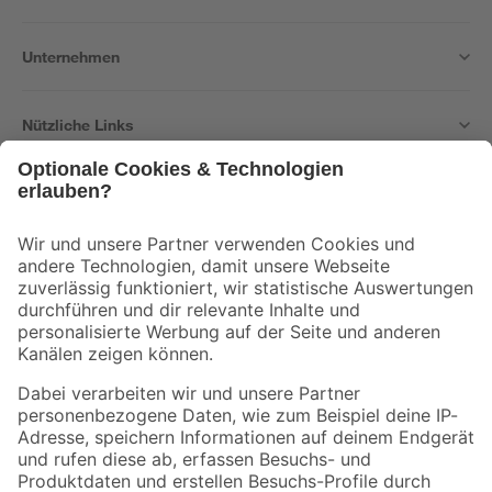
Unternehmen
Nützliche Links
Bleib auf dem Laufenden mit unserem Newsletter
Der toom Newsletter: Keine Angebote und Aktionen mehr verpassen!
Zur Newsletter Anmeldung
Folge uns
Zahlungsarten
Versandarten