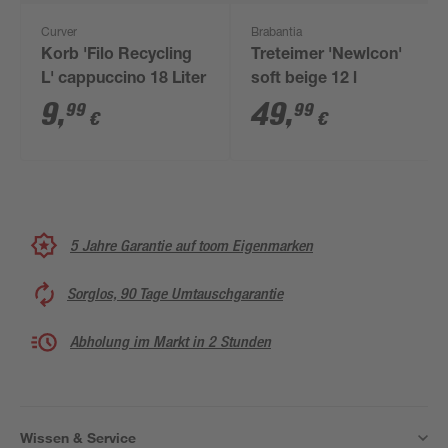
Curver
Brabantia
Korb 'Filo Recycling
Treteimer 'Newlcon'
L' cappuccino 18 Liter
soft beige 12 l
9
,
49
,
99
99
€
€
5 Jahre Garantie auf toom Eigenmarken
Sorglos, 90 Tage Umtauschgarantie
Abholung im Markt in 2 Stunden
Wissen & Service