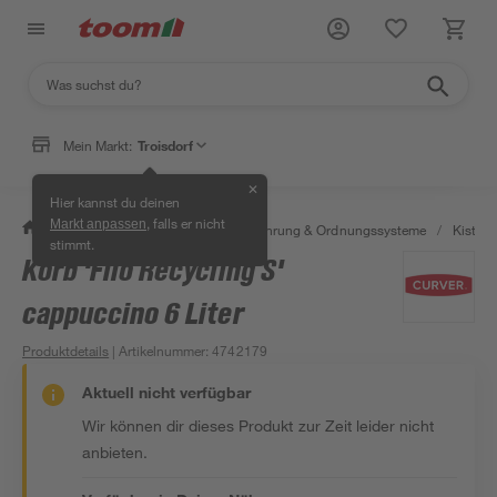
Mein Markt:
Troisdorf
✕
Hier kannst du deinen
, falls er nicht
Markt anpassen
/
Wohnen & Haushalt
/
Aufbewahrung & Ordnungssysteme
/
Kisten 
stimmt.
Korb 'Filo Recycling S'
cappuccino 6 Liter
Produktdetails
| Artikelnummer
:
4742179
Aktuell nicht verfügbar
Wir können dir dieses Produkt zur Zeit leider nicht
anbieten.