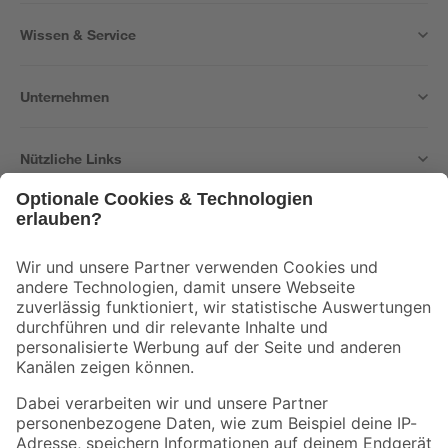
Wissen & Service
Unternehmen
Nützliche Links
Bleib auf dem Laufenden mit unserem Newsletter
Der toom Newsletter: Keine Angebote und Aktionen mehr verpassen!
Zur Newsletter Anmeldung
Folge uns