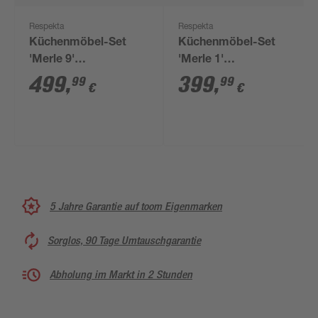
Respekta
Respekta
Küchenmöbel-Set
Küchenmöbel-Set
'Merle 9'
'Merle 1'
grau/eichefarben 100
schwarz/eichefarben
499
,
399
,
99
99
€
€
cm
mit Spüle 100 cm
5 Jahre Garantie auf toom Eigenmarken
Sorglos, 90 Tage Umtauschgarantie
Abholung im Markt in 2 Stunden