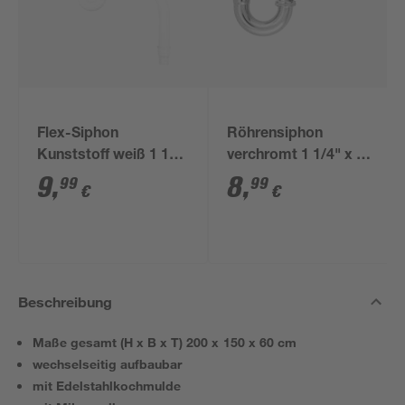
Flex-Siphon
Röhrensiphon
Kunststoff weiß 1 1/2'
verchromt 1 1/4" x 32
x 40/50 mm
mm
9
,
8
,
99
99
€
€
Beschreibung
Maße gesamt (H x B x T) 200 x 150 x 60 cm
wechselseitig aufbaubar
mit Edelstahlkochmulde