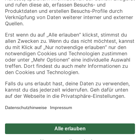
Zahlungsarten
Versandarten
Sicher einkaufen
Jetzt die toom-App herunterladen
Alle Preisangaben in EUR inkl. gesetzl. MwSt.. Die dargestellten Angebote sind unter
Umständen nicht in allen Märkten verfügbar. Die angegebenen Verfügbarkeiten beziehen
sich auf den unter "Mein Markt" ausgewählten toom Baumarkt. Alle Angebote und
Produkte nur solange der Vorrat reicht.
*Paketversand ab 59 € versandkostenfrei, gilt nicht für Artikel mit Speditionsversand, hier
fallen zusätzliche Versandkosten an.
Datenschutz
Privatsphäre
Impressum
AGB
Nutzungsbedingungen
Widerrufsrecht
Vertrag widerrufen