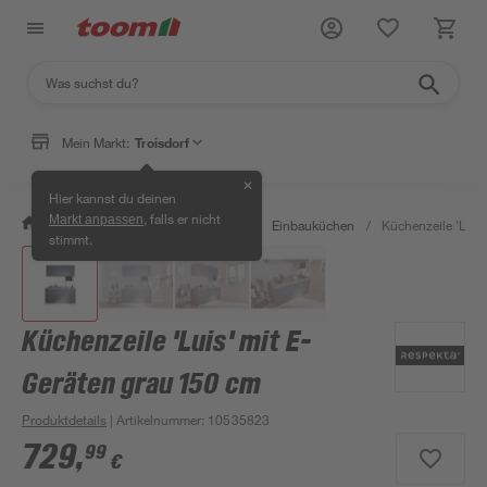
Mein Markt:
Troisdorf
✕
Hier kannst du deinen
, falls er nicht
Markt anpassen
/
Wohnen & Haushalt
/
Küche
/
Einbauküchen
/
Küchenzeile 'Luis
stimmt.
Küchenzeile 'Luis' mit E-
Geräten grau 150 cm
Produktdetails
| Artikelnummer
:
10535823
729
,
99
€