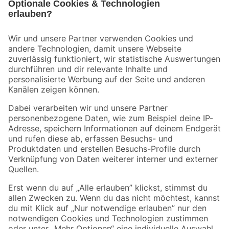
Bleib auf dem Laufenden mit unserem Newsletter
Der toom Newsletter: Keine Angebote und Aktionen mehr verpassen!
Zur Newsletter Anmeldung
Folge uns
Zahlungsarten
Versandarten
Sicher einkaufen
Jetzt die toom-App herunterladen