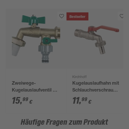
Bestseller
Kirchhoff
Zweiwege-
Kugelauslaufhahn mit
Kugelauslaufventil mit
Schlauchverschraubung,
Schlauchverschraubung
vernickelt, 3/4'' x 1"
15
,
11
,
99
99
€
€
Messing 3/4"
Häufige Fragen zum Produkt