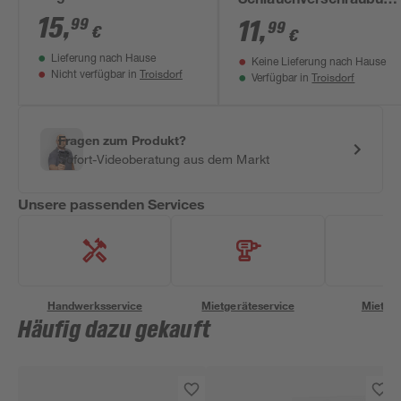
Schlauchverschraubung
Schlauchverschraubung
15
,
99
vernickelt, 3/4'' x 1"
11
,
99
€
€
Messing 3/4"
Lieferung nach Hause
Keine Lieferung nach Hause
Troisdorf
Nicht verfügbar in
Troisdorf
Verfügbar in
Fragen zum Produkt?
Sofort-Videoberatung aus dem Markt
Unsere passenden Services
Handwerksservice
Mietgeräteservice
Miettra
Häufig dazu gekauft