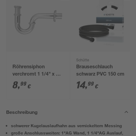
Schütte
Röhrensiphon
Brauseschlauch
verchromt 1 1/4" x 32
schwarz PVC 150 cm
mm
8
,
14
,
99
99
€
€
Beschreibung
schwerer Kugelauslaufhahn aus vernickeltem Messing
große Anschlussweiten: 1"AG Wand, 1 1/4"AG Auslauf,