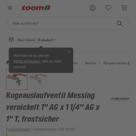
Mein Markt:
Troisdorf
✕
Hier kannst du deinen
, falls er nicht
Markt anpassen
/
Bad & Sanitär
/
Sanitärinstallation
/
Ventile
/
Absperrventile & K
stimmt.
Kugeauslaufventil Messing
vernickelt 1" AG x 1 1/4" AG x
1" T, frostsicher
Produktdetails
| Artikelnummer
:
10412107