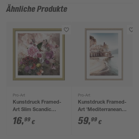
Ähnliche Produkte
Pro-Art
Pro-Art
Kunstdruck Framed-
Kunstdruck Framed-
Art Slim Scandic
Art 'Mediterranean
'Barouque Flowermix
Place IV' 53 x 73 cm
16
,
59
,
99
99
€
€
ll' 33 x 33 cm