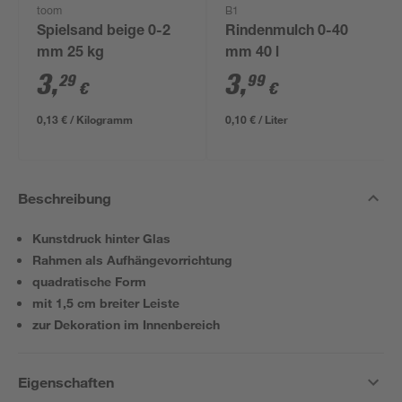
toom
B1
Spielsand beige 0-2
Rindenmulch 0-40
mm 25 kg
mm 40 l
3
,
3
,
29
99
€
€
0,13 € / Kilogramm
0,10 € / Liter
Beschreibung
Kunstdruck hinter Glas
Rahmen als Aufhängevorrichtung
quadratische Form
mit 1,5 cm breiter Leiste
zur Dekoration im Innenbereich
Eigenschaften