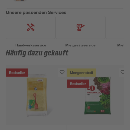
Unsere passenden Services
Handwerksservice
Mietgeräteservice
Miettra
Häufig dazu gekauft
Bestseller
Mengenrabatt
Bestseller