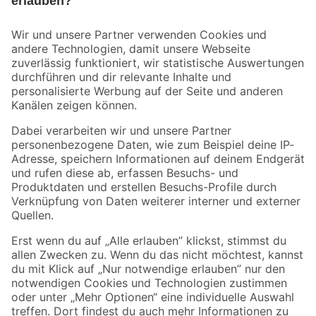
Bleib auf dem Laufenden mit unserem Newsletter
Der toom Newsletter: Keine Angebote und Aktionen mehr verpassen!
Zur Newsletter Anmeldung
Folge uns
Zahlungsarten
Versandarten
Sicher einkaufen
Jetzt die toom-App herunterladen