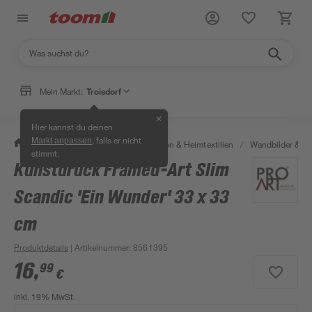
Mein Markt:
Troisdorf
✕
Hier kannst du deinen
, falls er nicht
Markt anpassen
/
Wohnen & Haushalt
/
Dekoration & Heimtextilien
/
Wandbilder & W
stimmt.
Kunstdruck Framed-Art Slim
Scandic 'Ein Wunder' 33 x 33
cm
Produktdetails
| Artikelnummer
:
8561395
16
,
99
€
inkl. 19% MwSt.