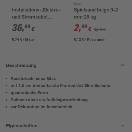
toom
Installations-,Elektro-
Spielsand beige 0-2
und Stromkabel
mm 25 kg
NYM-J 3x1,5mm² 50
36
,
2
,
99
99
€
€
3,29 €
m
0,74 € / Meter
0,12 € / Kilogramm
Beschreibung
Kunstdruck hinter Glas
mit 1,5 cm breiter Leiste Framed-Art Slim Scandic
quadratische Form
Rahmen dient als Aufhängevorrichtung
zur Dekoration im Innenbereich
Eigenschaften