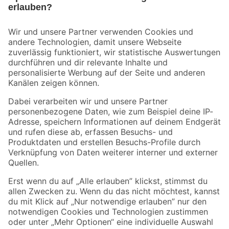
Bleib auf dem Laufenden mit unserem Newsletter
Der toom Newsletter: Keine Angebote und Aktionen mehr verpassen!
Zur Newsletter Anmeldung
Folge uns
Zahlungsarten
Versandarten
Sicher einkaufen
Jetzt die toom-App herunterladen