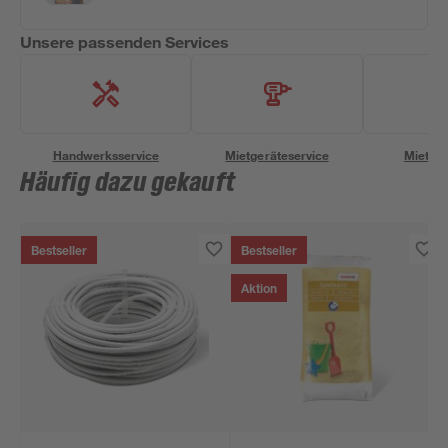
Unsere passenden Services
Handwerksservice
Mietgeräteservice
Miettra
Häufig dazu gekauft
Bestseller
Bestseller
Aktion