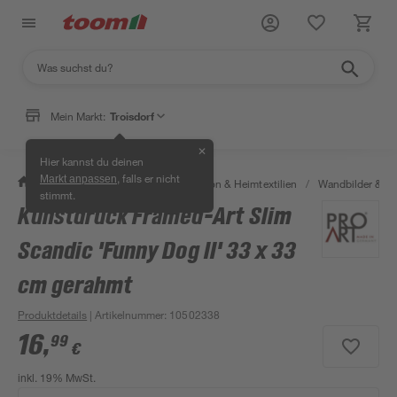
Mein Markt:
Troisdorf
✕
Hier kannst du deinen
, falls er nicht
Markt anpassen
/
Wohnen & Haushalt
/
Dekoration & Heimtextilien
/
Wandbilder & W
stimmt.
Kunstdruck Framed-Art Slim
Scandic 'Funny Dog II' 33 x 33
cm gerahmt
Produktdetails
| Artikelnummer
:
10502338
16
,
99
€
inkl. 19% MwSt.