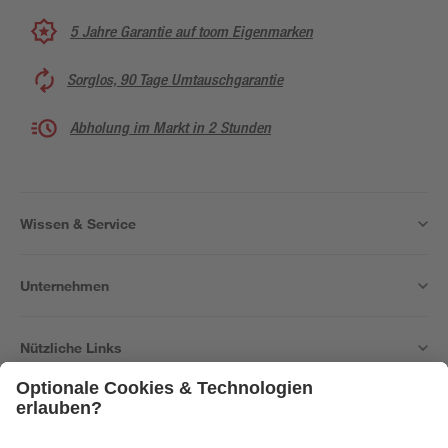
5 Jahre Garantie auf toom Eigenmarken
Sorglos, 90 Tage Umtauschgarantie
Abholung im Markt in 2 Stunden
Wissen & Service
Unternehmen
Nützliche Links
Bleib auf dem Laufenden mit unserem Newsletter