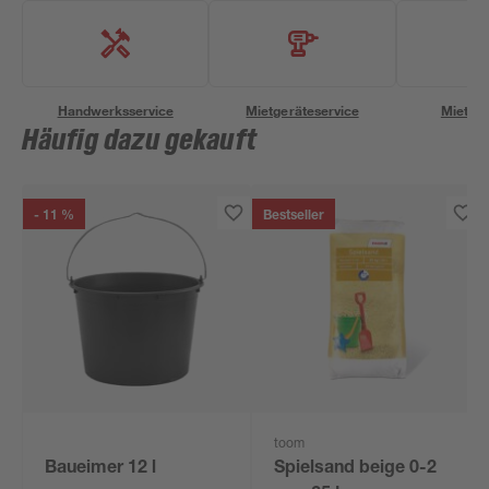
Handwerksservice
Mietgeräteservice
Miettra
Häufig dazu gekauft
- 11 %
Bestseller
toom
Baueimer 12 l
Spielsand beige 0-2