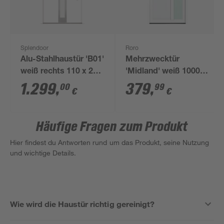
Splendoor
Roro
Alu-Stahlhaustür 'B01'
Mehrzwecktür
weiß rechts 110 x 210
'Midland' weiß 1000 x
cm
2000 mm DIN L
1.299
,
379
,
00
99
€
€
Häufige Fragen zum Produkt
Hier findest du Antworten rund um das Produkt, seine Nutzung
und wichtige Details.
Wie wird die Haustür richtig gereinigt?