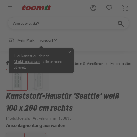
Mein Markt:
Troisdorf
✕
Hier kannst du deinen
, falls er nicht
Markt anpassen
/
Bauen & Renovieren
/
Fenster, Türen & Vordächer
/
Eingangstüren
stimmt.
Kunststoff-Haustür 'Seattle' weiß
100 x 200 cm rechts
Produktdetails
| Artikelnummer
:
150835
Anschlagrichtung auswählen