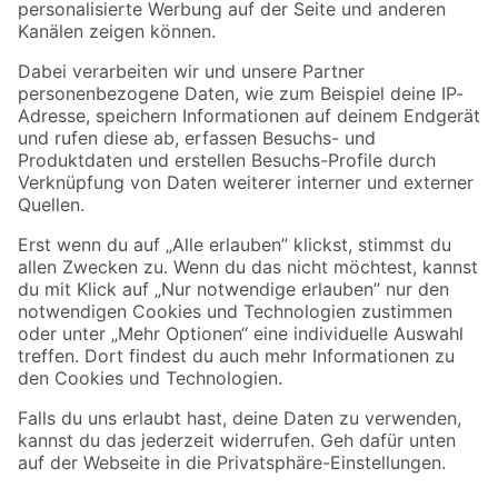
Folge uns
Zahlungsarten
Versandarten
Sicher einkaufen
Jetzt die toom-App herunterladen
Alle Preisangaben in EUR inkl. gesetzl. MwSt.. Die dargestellten Angebote sind unter
Umständen nicht in allen Märkten verfügbar. Die angegebenen Verfügbarkeiten beziehen
sich auf den unter "Mein Markt" ausgewählten toom Baumarkt. Alle Angebote und
Produkte nur solange der Vorrat reicht.