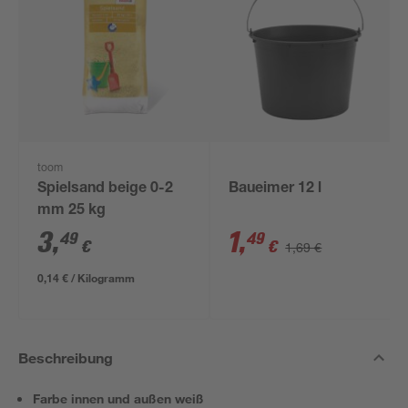
toom
Spielsand beige 0-2
Baueimer 12 l
mm 25 kg
3
,
1
,
49
49
€
€
1,69 €
0,14 € / Kilogramm
Beschreibung
Farbe innen und außen weiß